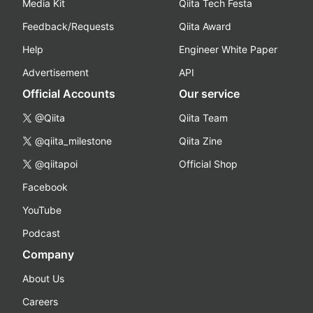
Media Kit
Qiita Tech Festa
Feedback/Requests
Qiita Award
Help
Engineer White Paper
Advertisement
API
Official Accounts
Our service
@Qiita
Qiita Team
@qiita_milestone
Qiita Zine
@qiitapoi
Official Shop
Facebook
YouTube
Podcast
Company
About Us
Careers