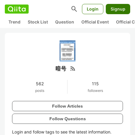
search
Login
Signup
Trend
Stock List
Question
Official Event
Official
rss_feed
暗号
562
115
posts
followers
Follow Articles
Follow Questions
Login and follow tags to see the latest information.