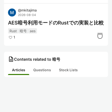
@
mkitajima
2026-08-04
AES暗号利用モードのRustでの実装と比較
Rust
暗号
aes
1
description
Contents related to 暗号
Articles
Questions
Stock Lists