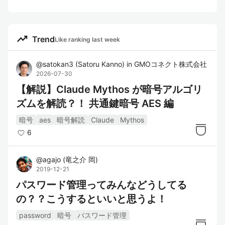
trending_up
Trend
Like ranking last week
@
satokan3
(
Satoru Kanno
)
in
GMOコネクト株式会社
2026-07-30
【解説】Claude Mythos が暗号アルゴリ
ズムを解読？！ 共通鍵暗号 AES 編
暗号
aes
暗号解読
Claude
Mythos
6
@
agajo
(
竜之介 岡
)
2019-12-21
パスワード管理ってみんなどうしてる
の？？こうするといいと思うよ！
password
暗号
パスワード管理