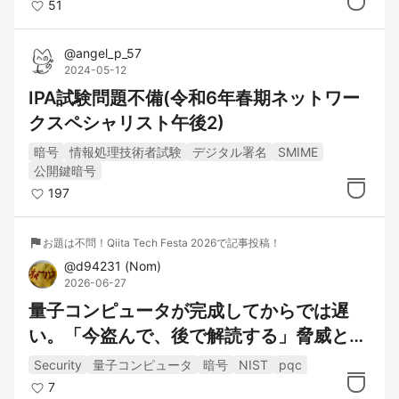
51
@
angel_p_57
2024-05-12
IPA試験問題不備(令和6年春期ネットワー
クスペシャリスト午後2)
暗号
情報処理技術者試験
デジタル署名
SMIME
公開鍵暗号
197
flag
お題は不問！Qiita Tech Festa 2026で記事投稿！
@
d94231
(
Nom
)
2026-06-27
量子コンピュータが完成してからでは遅
い。「今盗んで、後で解読する」脅威と、
耐量子暗号（PQC）移行の最前線
Security
量子コンピュータ
暗号
NIST
pqc
7