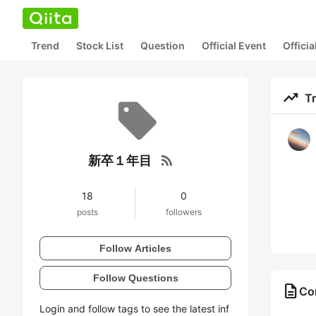
Trend
Stock List
Question
Official Event
Offici
trending_up
T
rss_feed
新卒１年目
18
0
posts
followers
Follow Articles
Follow Questions
description
Co
Login and follow tags to see the latest inf