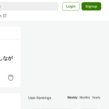
Login
Signup
open_in_new
m
しなが
User Rankings
Weekly
Monthly
Yearly