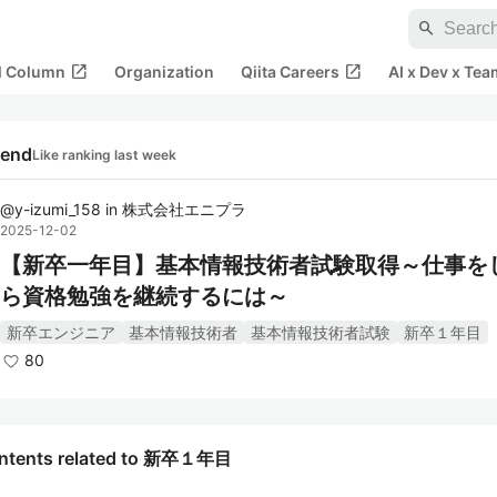
search
open_in_new
open_in_new
al Column
Organization
Qiita Careers
AI x Dev x Tea
rend
Like ranking last week
@
y-izumi_158
in
株式会社エニプラ
2025-12-02
【新卒一年目】基本情報技術者試験取得～仕事を
ら資格勉強を継続するには～
新卒エンジニア
基本情報技術者
基本情報技術者試験
新卒１年目
80
ntents related to 新卒１年目