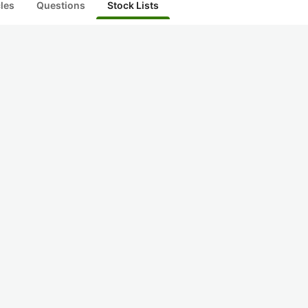
cles
Questions
Stock Lists