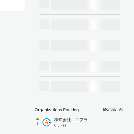
Organizations Ranking
Monthly
All
株式会社エニプラ
1
6
Likes