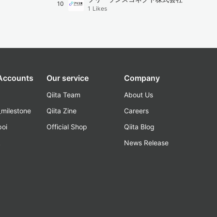
10
1
Likes
 Accounts
Our service
Company
Qiita Team
About Us
_milestone
Qiita Zine
Careers
poi
Official Shop
Qiita Blog
k
News Release