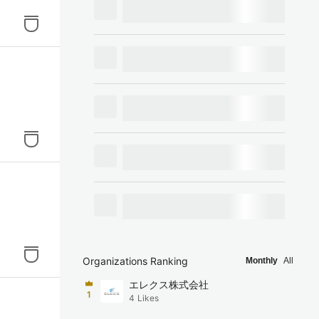
Organizations Ranking
Monthly
All
エレクス株式会社
1
4
Likes