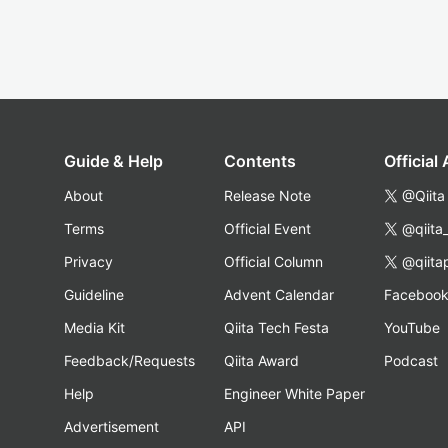
Guide & Help
Contents
Official
About
Release Note
@Qiita
Terms
Official Event
@qiita
Privacy
Official Column
@qiita
Guideline
Advent Calendar
Faceboo
Media Kit
Qiita Tech Festa
YouTube
Feedback/Requests
Qiita Award
Podcast
Help
Engineer White Paper
Advertisement
API