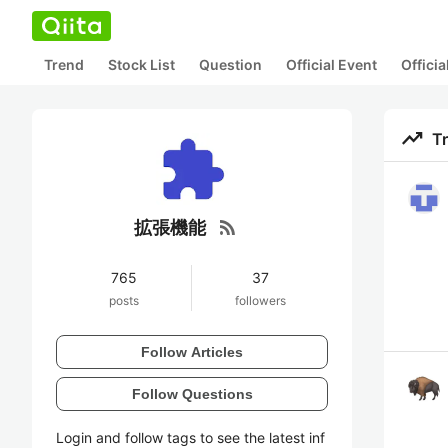
Trend
Stock List
Question
Official Event
Offici
trending_up
T
rss_feed
拡張機能
765
37
posts
followers
Follow Articles
Follow Questions
Login and follow tags to see the latest inf