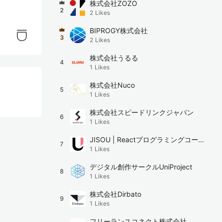
株式会社ZOZO
2
2
Likes
BIPROGY株式会社
3
2
Likes
株式会社うるる
4
1
Likes
株式会社Nuco
5
1
Likes
株式会社スピードリンクジャパン
6
1
Likes
JISOU | Reactプログラミングコーチ
7
1
Likes
ング
デジタル創作サークルUniProject
8
1
Likes
株式会社Dirbato
9
1
Likes
フリーランスコネクト株式会社