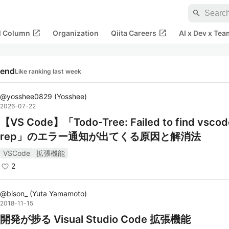
search
open_in_new
open_in_new
al Column
Organization
Qiita Careers
AI x Dev x Tea
rend
Like ranking last week
@
yosshee0829
(
Yosshee
)
2026-07-22
【VS Code】「Todo-Tree: Failed to find vscod
rep」のエラー通知が出てくる原因と解消法
VSCode
拡張機能
2
@
bison_
(
Yuta Yamamoto
)
2018-11-15
開発が捗る Visual Studio Code 拡張機能