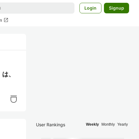
Login
Signup
open_in_new
m
』は、
User Rankings
Weekly
Monthly
Yearly