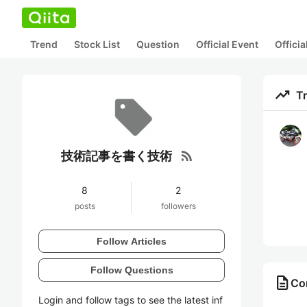
Trend
Stock List
Question
Official Event
Offici
trending_up
T
rss_feed
技術記事を書く技術
8
2
posts
followers
Follow Articles
Follow Questions
description
Co
Login and follow tags to see the latest inf