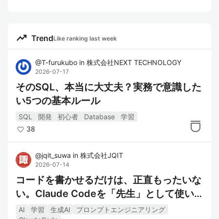
trending_up
Trend
Like ranking last week
@
T-furukubo
in
株式会社NEXT TECHNOLOGY
2026-07-17
そのSQL、本当に大丈夫？実務で意識した
い5つの基本ルール
SQL
開発
初心者
Database
学習
38
@
jqit_suwa
in
株式会社JQIT
2026-07-14
コードを書かせるだけは、正直もったいな
い。Claude Codeを「先生」として使い
倒す5つのプロンプト
AI
学習
生成AI
プロンプトエンジニアリング