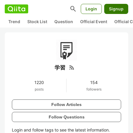
search
Login
Signup
Trend
Stock List
Question
Official Event
Official
rss_feed
学習
1220
154
posts
followers
Follow Articles
Follow Questions
Login and follow tags to see the latest information.