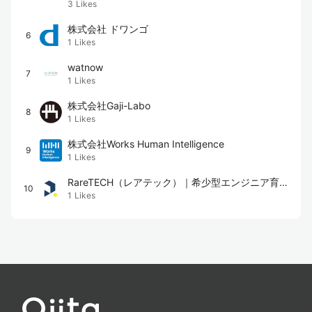
3
Likes
株式会社 ドワンゴ
6
1
Likes
watnow
7
1
Likes
株式会社Gaji-Labo
8
1
Likes
株式会社Works Human Intelligence
9
1
Likes
RareTECH（レアテック）｜希少型エンジニア育成
10
1
Likes
スクール