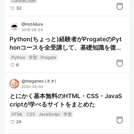
ClaudeCode
32
@
HotAllure
2018-08-04
Python(ちょっと)経験者がProgateのPyt
honコースを全受講して、基礎知識を復習
してみた
Python
学習
Progate
6
@
meganeo
(
ネオ
)
2020-05-04
とにかく基本無料のHTML・CSS・JavaS
criptが学べるサイトをまとめた
HTML
CSS
JavaScript
学習
24