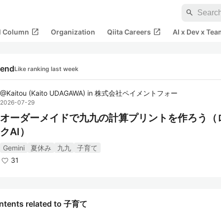
search
open_in_new
open_in_new
al Column
Organization
Qiita Careers
AI x Dev x Tea
rend
Like ranking last week
@
Kaitou
(
Kaito UDAGAWA
)
in
株式会社ペイメントフォー
2026-07-29
オーダーメイドで九九の計算プリントを作ろう（
クAI）
Gemini
夏休み
九九
子育て
31
ntents related to 子育て