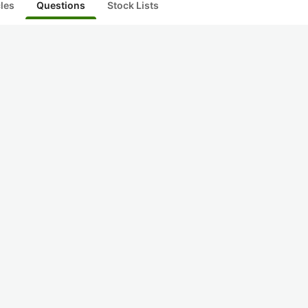
cles
Questions
Stock Lists