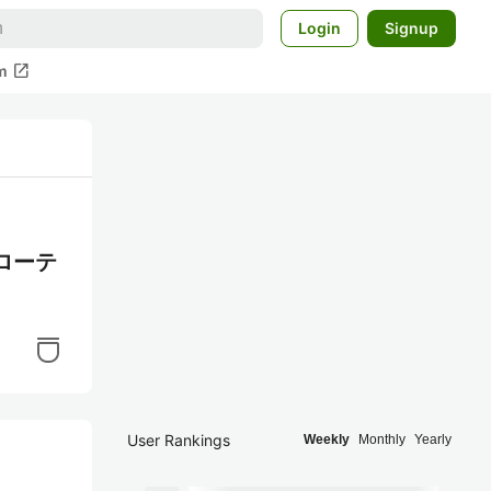
Login
Signup
open_in_new
m
ローテ
User Rankings
Weekly
Monthly
Yearly