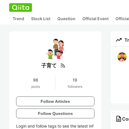
Trend
Stock List
Question
Official Event
Offici
trending_up
T
rss_feed
子育て
96
19
posts
followers
Follow Articles
Follow Questions
description
Co
Login and follow tags to see the latest inf