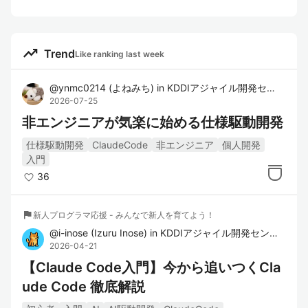
trending_up
Trend
Like ranking last week
@
ynmc0214
(
よねみち
)
in
KDDIアジャイル開発センター株式会社
2026-07-25
非エンジニアが気楽に始める仕様駆動開発
仕様駆動開発
ClaudeCode
非エンジニア
個人開発
入門
36
flag
新人プログラマ応援 - みんなで新人を育てよう！
@
i-inose
(
Izuru Inose
)
in
KDDIアジャイル開発センター株式会社
2026-04-21
【Claude Code入門】今から追いつくCla
ude Code 徹底解説