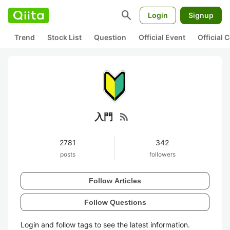
search
Login
Signup
Trend
Stock List
Question
Official Event
Official
rss_feed
入門
2781
342
posts
followers
Follow Articles
Follow Questions
Login and follow tags to see the latest information.