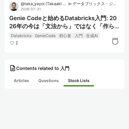
@
taka_yayoi
(
Takaaki Yayoi
in
)
データブリックス・ジャパン株式会社
2026-07-31
Genie Codeと始めるDatabricks入門: 20
26年の今は「文法から」ではなく「作ら
せて読む」が最短だと思う
Databricks
GenieCode
初心者
入門
生成AI
2
description
Contents related to 入門
Articles
Questions
Stock Lists