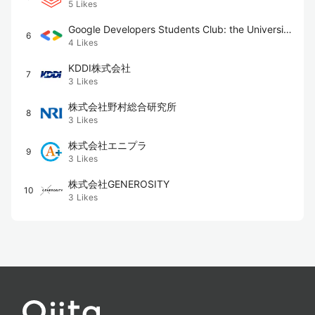
5
Likes
Google Developers Students Club: the University
6
4
Likes
of Tokyo
KDDI株式会社
7
3
Likes
株式会社野村総合研究所
8
3
Likes
株式会社エニプラ
9
3
Likes
株式会社GENEROSITY
10
3
Likes