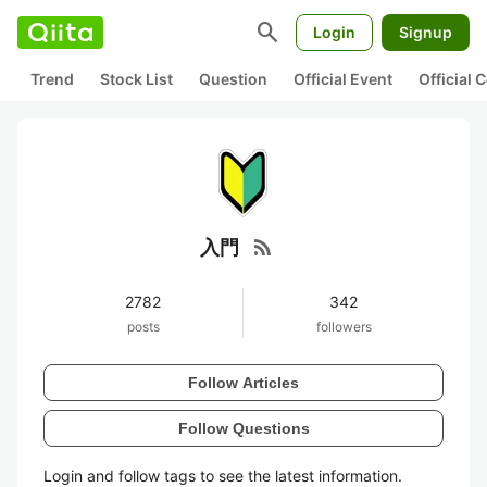
search
Login
Signup
Trend
Stock List
Question
Official Event
Official
rss_feed
入門
2782
342
posts
followers
Follow Articles
Follow Questions
Login and follow tags to see the latest information.