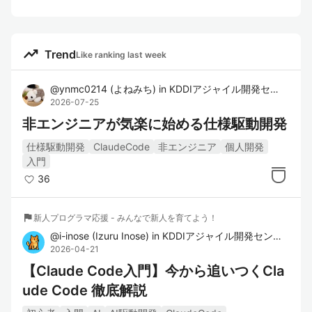
trending_up
Trend
Like ranking last week
@
ynmc0214
(
よねみち
)
in
KDDIアジャイル開発センター株式会社
2026-07-25
非エンジニアが気楽に始める仕様駆動開発
仕様駆動開発
ClaudeCode
非エンジニア
個人開発
入門
36
flag
新人プログラマ応援 - みんなで新人を育てよう！
@
i-inose
(
Izuru Inose
)
in
KDDIアジャイル開発センター株式会社
2026-04-21
【Claude Code入門】今から追いつくCla
ude Code 徹底解説