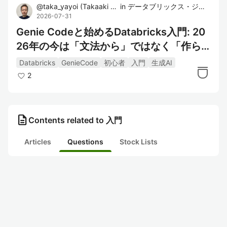
@
taka_yayoi
(
Takaaki Yayoi
in
)
データブリックス・ジャパン株式会社
2026-07-31
Genie Codeと始めるDatabricks入門: 20
26年の今は「文法から」ではなく「作ら
せて読む」が最短だと思う
Databricks
GenieCode
初心者
入門
生成AI
2
description
Contents related to 入門
Articles
Questions
Stock Lists