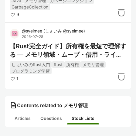
Java
メモリ管理
ガベージコレクション
GarbageCollection
9
@
syeimee
(
しぇいみ @syeimee
)
2026-07-28
【Rust完全ガイド】所有権を最短で理解す
る ― メモリ領域・ムーブ・借用・ライフ
タイム・スマートポインタ
しぇいみのRust入門
Rust
所有権
メモリ管理
プログラミング学習
1
description
Contents related to メモリ管理
Articles
Questions
Stock Lists