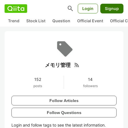
search
Login
Signup
Trend
Stock List
Question
Official Event
Official
rss_feed
メモリ管理
152
14
posts
followers
Follow Articles
Follow Questions
Login and follow tags to see the latest information.