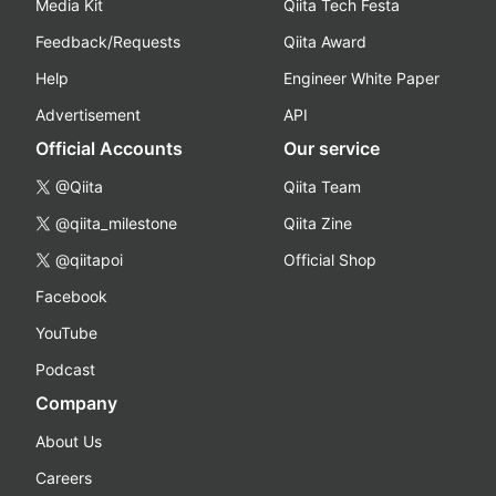
Media Kit
Qiita Tech Festa
Feedback/Requests
Qiita Award
Help
Engineer White Paper
Advertisement
API
Official Accounts
Our service
@Qiita
Qiita Team
@qiita_milestone
Qiita Zine
@qiitapoi
Official Shop
Facebook
YouTube
Podcast
Company
About Us
Careers