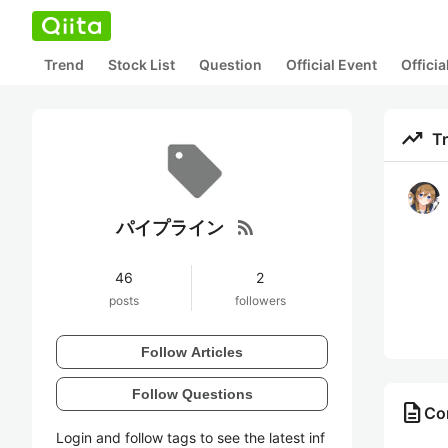
Trend
Stock List
Question
Official Event
Offici
trending_up
T
rss_feed
パイプライン
46
2
posts
followers
Follow Articles
Follow Questions
description
Co
Login and follow tags to see the latest inf