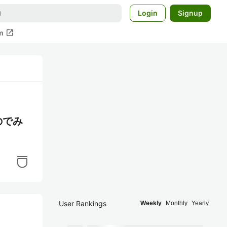
Login
Signup
open_in_new
m
のでみ
User Rankings
Weekly
Monthly
Yearly