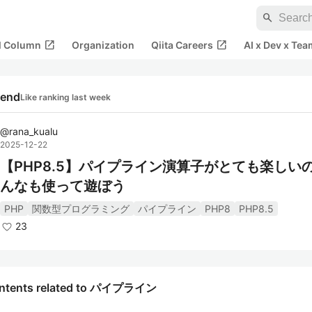
search
open_in_new
open_in_new
al Column
Organization
Qiita Careers
AI x Dev x Tea
rend
Like ranking last week
@
rana_kualu
2025-12-22
【PHP8.5】パイプライン演算子がとても楽しい
んなも使って遊ぼう
PHP
関数型プログラミング
パイプライン
PHP8
PHP8.5
23
ntents related to パイプライン