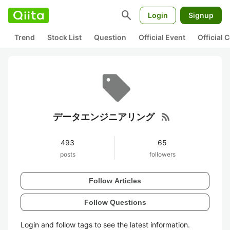
search
Login
Signup
Trend
Stock List
Question
Official Event
Official
rss_feed
データエンジニアリング
493
65
posts
followers
Follow Articles
Follow Questions
Login and follow tags to see the latest information.