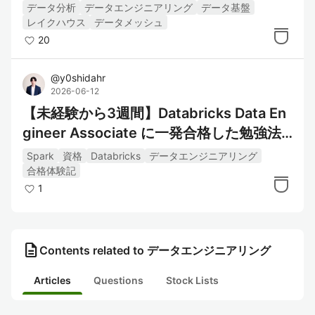
データ分析
データエンジニアリング
データ基盤
レイクハウス
データメッシュ
20
@
y0shidahr
2026-06-12
【未経験から3週間】Databricks Data En
gineer Associate に一発合格した勉強法
と出題傾向
Spark
資格
Databricks
データエンジニアリング
合格体験記
1
description
Contents related to データエンジニアリング
Articles
Questions
Stock Lists