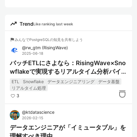
trending_up
Trend
Like ranking last week
flag
みんなでPostgreSQLの知見を共有しよう
@
rw_gtm
(
RisingWave
)
2025-06-18
バッチETLにさよなら：RisingWave×Sno
wflakeで実現するリアルタイム分析パイプ
ライン
ETL
Snowflake
データエンジニアリング
データ基盤
リアルタイム処理
3
@
ktdatascience
2026-02-15
データエンジニアが「イミュータブル」を
理解すべき理由