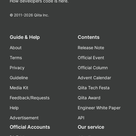
How developers code is here.
© 2011-
2026
Qiita Inc.
Guide & Help
Contents
About
Release Note
Terms
Official Event
Privacy
Official Column
Guideline
Advent Calendar
Media Kit
Qiita Tech Festa
Feedback/Requests
Qiita Award
Help
Engineer White Paper
Advertisement
API
Official Accounts
Our service