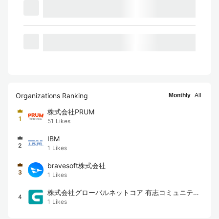
Organizations Ranking
Monthly
All
株式会社PRUM
1
51
Likes
IBM
2
1
Likes
bravesoft株式会社
3
1
Likes
株式会社グローバルネットコア 有志コミュニティ
4
1
Likes
（β）