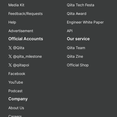
Media Kit
Qiita Tech Festa
Feedback/Requests
Qiita Award
Help
Engineer White Paper
Advertisement
API
Official Accounts
Our service
@Qiita
Qiita Team
@qiita_milestone
Qiita Zine
@qiitapoi
Official Shop
Facebook
YouTube
Podcast
Company
About Us
Careers