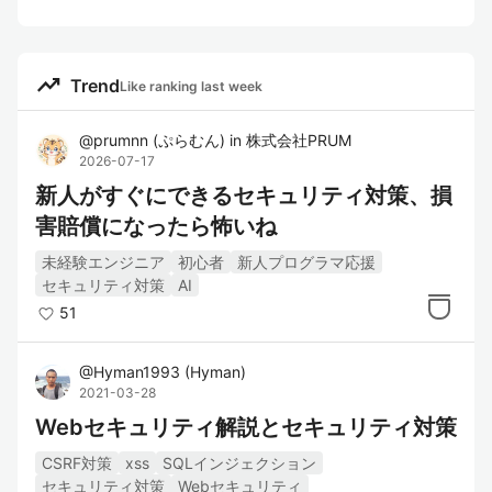
trending_up
Trend
Like ranking last week
@
prumnn
(
ぷらむん
)
in
株式会社PRUM
2026-07-17
新人がすぐにできるセキュリティ対策、損
害賠償になったら怖いね
未経験エンジニア
初心者
新人プログラマ応援
セキュリティ対策
AI
51
@
Hyman1993
(
Hyman
)
2021-03-28
Webセキュリティ解説とセキュリティ対策
CSRF対策
xss
SQLインジェクション
セキュリティ対策
Webセキュリティ