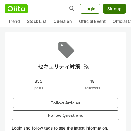
search
Login
Signup
Trend
Stock List
Question
Official Event
Official
rss_feed
セキュリティ対策
355
18
posts
followers
Follow Articles
Follow Questions
Login and follow tags to see the latest information.