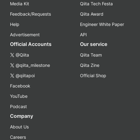
Media Kit
Qiita Tech Festa
Feedback/Requests
Qiita Award
Help
Engineer White Paper
Advertisement
API
Official Accounts
Our service
@Qiita
Qiita Team
@qiita_milestone
Qiita Zine
@qiitapoi
Official Shop
Facebook
YouTube
Podcast
Company
About Us
Careers