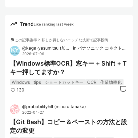
trending_up
Trend
Like ranking last week
flag
この記事誰得？ 私しか得しないニッチな技術で記事投稿！
@
kaga-yasumitsu
(
加賀 泰光
in
)
パナソニック コネクト株式会社
2026-07-06
【Windows標準OCR】窓キー + Shift + T
キー押してますか？
Windows
tips
ショートカットキー
OCR
作業効率化
130
@
probabilityhill
(
minoru tanaka
)
2022-04-27
【Git Bash】コピー＆ペーストの方法と設
定の変更