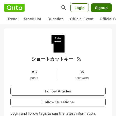
search
Login
Signup
Trend
Stock List
Question
Official Event
Official
rss_feed
ショートカットキー
397
35
posts
followers
Follow Articles
Follow Questions
Login and follow tags to see the latest information.