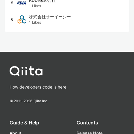
KDDI株式会社
5
1
Likes
株式会社オーイーシー
6
1
Likes
How developers code is here.
© 2011-
2026
Qiita Inc.
Guide & Help
Contents
About
Release Note