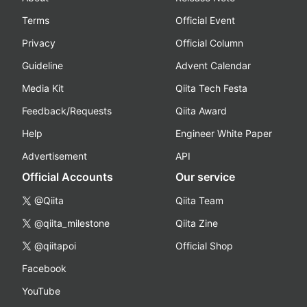
Terms
Official Event
Privacy
Official Column
Guideline
Advent Calendar
Media Kit
Qiita Tech Festa
Feedback/Requests
Qiita Award
Help
Engineer White Paper
Advertisement
API
Official Accounts
Our service
@Qiita
Qiita Team
@qiita_milestone
Qiita Zine
@qiitapoi
Official Shop
Facebook
YouTube