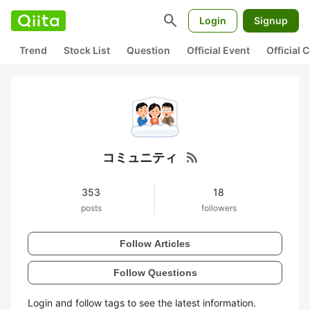
search
Login
Signup
Trend
Stock List
Question
Official Event
Official
rss_feed
コミュニティ
353
18
posts
followers
Follow Articles
Follow Questions
Login and follow tags to see the latest information.