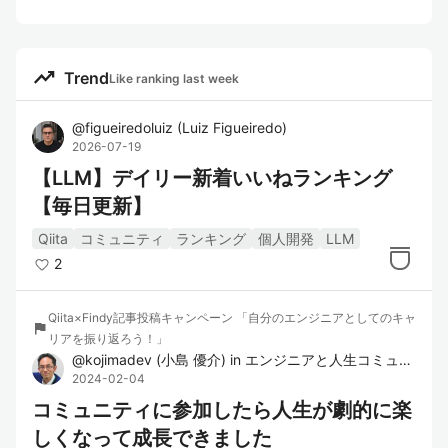
trending_up
Trend
Like ranking last week
@
figueiredoluiz
(
Luiz Figueiredo
)
2026-07-19
【LLM】デイリー新着いいねランキング
【毎日更新】
Qiita
コミュニティ
ランキング
個人開発
LLM
2
Qiita×Findy記事投稿キャンペーン 「自分のエンジニアとしてのキャ
flag
リアを振り返ろう！」
@
kojimadev
(
小島 優介
)
in
エンジニアと人生コミュニティ
2024-02-04
コミュニティに参加したら人生が劇的に楽
しくなって成長できました