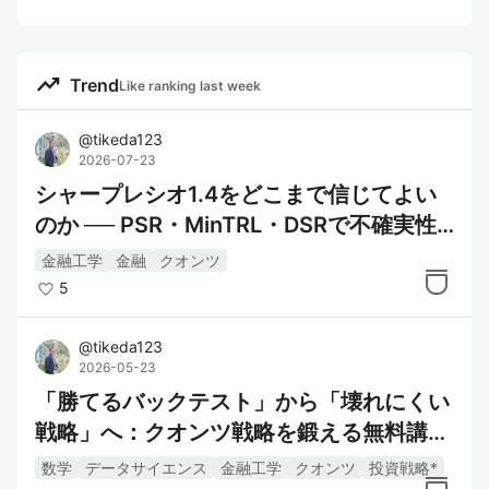
trending_up
Trend
Like ranking last week
@
tikeda123
2026-07-23
シャープレシオ1.4をどこまで信じてよい
のか ── PSR・MinTRL・DSRで不確実性
を読む
金融工学
金融
クオンツ
5
@
tikeda123
2026-05-23
「勝てるバックテスト」から「壊れにくい
戦略」へ：クオンツ戦略を鍛える無料講義
ガイド
数学
データサイエンス
金融工学
クオンツ
投資戦略*