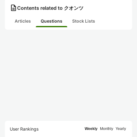
description
Contents related to クオンツ
Articles
Questions
Stock Lists
User Rankings
Weekly
Monthly
Yearly