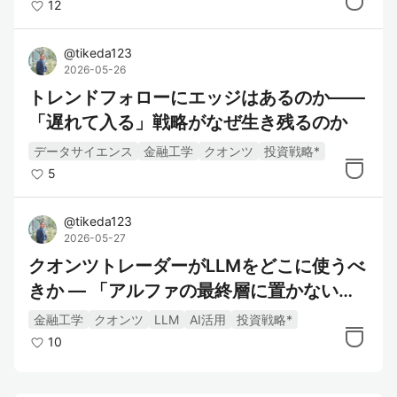
12
@
tikeda123
2026-05-26
トレンドフォローにエッジはあるのか――
「遅れて入る」戦略がなぜ生き残るのか
データサイエンス
金融工学
クオンツ
投資戦略*
5
@
tikeda123
2026-05-27
クオンツトレーダーがLLMをどこに使うべ
きか — 「アルファの最終層に置かない」
設計入門
金融工学
クオンツ
LLM
AI活用
投資戦略*
10