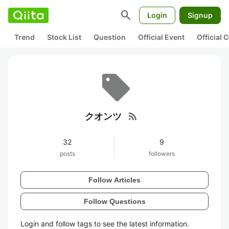
search
Login
Signup
Trend
Stock List
Question
Official Event
Official
rss_feed
クオンツ
32
9
posts
followers
Follow Articles
Follow Questions
Login and follow tags to see the latest information.