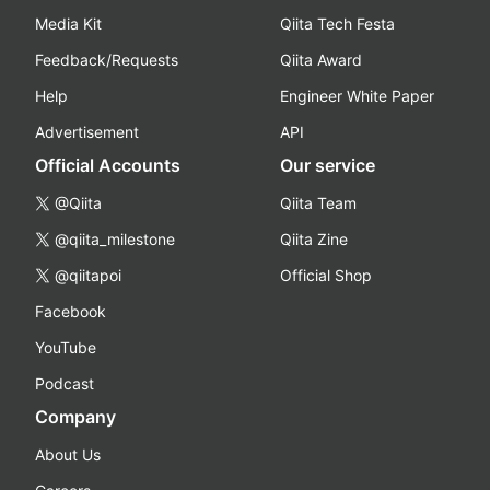
Media Kit
Qiita Tech Festa
Feedback/Requests
Qiita Award
Help
Engineer White Paper
Advertisement
API
Official Accounts
Our service
@Qiita
Qiita Team
@qiita_milestone
Qiita Zine
@qiitapoi
Official Shop
Facebook
YouTube
Podcast
Company
About Us