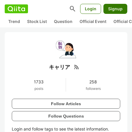
search
Login
Signup
Trend
Stock List
Question
Official Event
Official
rss_feed
キャリア
1733
258
posts
followers
Follow Articles
Follow Questions
Login and follow tags to see the latest information.