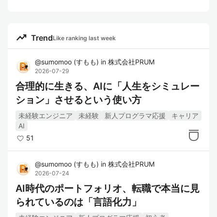
trending_up
Trend
Like ranking last week
@
sumomoo
(
すもも
)
in
株式会社PRUM
2026-07-29
合理的に生きる、AIに「人生をシミュレー
ション」させるという使い方
未経験エンジニア
未経験
新人プログラマ応援
キャリア
AI
51
@
sumomoo
(
すもも
)
in
株式会社PRUM
2026-07-24
AI時代のポートフォリオ、転職で本当に見
られているのは「言語化力」