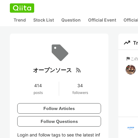
Trend
Stock List
Question
Official Event
Offici
trending_up
T
flag
この
rss_feed
オープンソース
414
34
posts
followers
Follow Articles
Follow Questions
Login and follow tags to see the latest inf