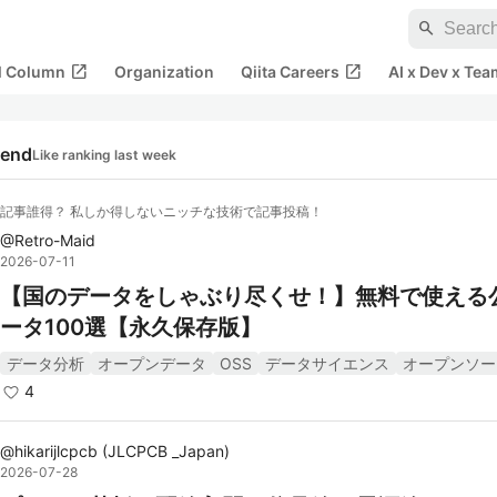
search
open_in_new
open_in_new
al Column
Organization
Qiita Careers
AI x Dev x Tea
rend
Like ranking last week
記事誰得？ 私しか得しないニッチな技術で記事投稿！
@
Retro-Maid
2026-07-11
【国のデータをしゃぶり尽くせ！】無料で使える
ータ100選【永久保存版】
データ分析
オープンデータ
OSS
データサイエンス
オープンソー
4
@
hikarijlcpcb
(
JLCPCB _Japan
)
2026-07-28