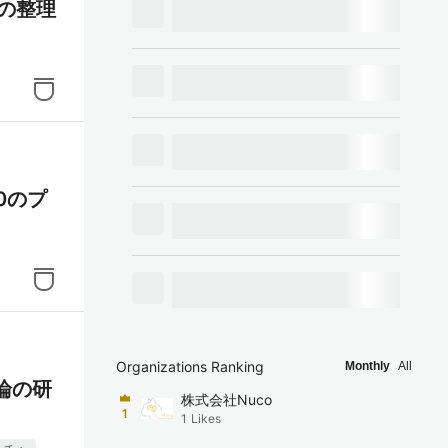
の整理
0のプ
Organizations Ranking
Monthly
All
論の研
株式会社Nuco
1
1
Likes