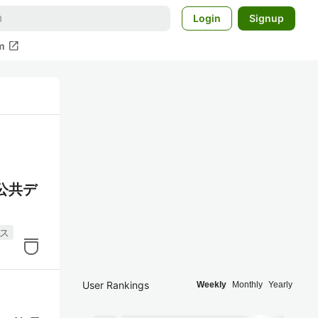
Login
Signup
open_in_new
m
公共デ
ス
User Rankings
Weekly
Monthly
Yearly