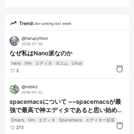
trending_up
Trend
Like ranking last week
@
harupython
2026-07-26
なぜ私はNano派なのか
nano
Vim
エディタ
ポエム
Linux
2
@
nobkz
2016-05-22
spacemacsについて ~~spacemacsが最
強で最高で神エディタであると思い始めた
件~~
Emacs
Vim
エディタ
Spacemacs
エディター拡張
273