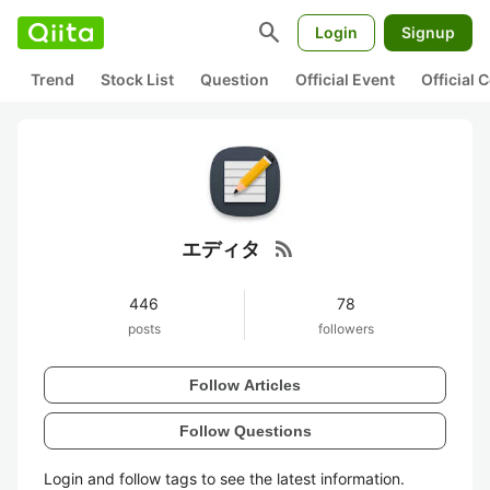
search
Login
Signup
Trend
Stock List
Question
Official Event
Official
rss_feed
エディタ
446
78
posts
followers
Follow Articles
Follow Questions
Login and follow tags to see the latest information.