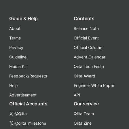
Guide & Help
Contents
About
Release Note
Terms
Official Event
Privacy
Official Column
Guideline
Advent Calendar
Media Kit
Qiita Tech Festa
Feedback/Requests
Qiita Award
Help
Engineer White Paper
Advertisement
API
Official Accounts
Our service
@Qiita
Qiita Team
@qiita_milestone
Qiita Zine