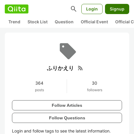
search
Login
Signup
Trend
Stock List
Question
Official Event
Official
rss_feed
ふりかえり
364
30
posts
followers
Follow Articles
Follow Questions
Login and follow tags to see the latest information.