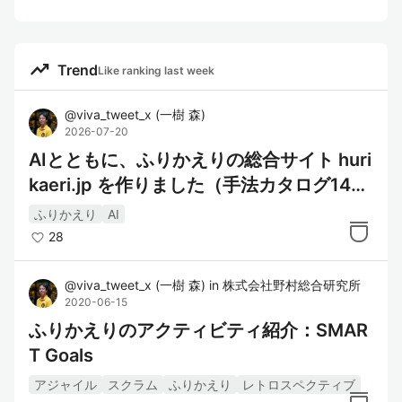
trending_up
Trend
Like ranking last week
@
viva_tweet_x
(
一樹 森
)
2026-07-20
AIとともに、ふりかえりの総合サイト huri
kaeri.jp を作りました（手法カタログ144
種・全無料）
ふりかえり
AI
28
@
viva_tweet_x
(
一樹 森
)
in
株式会社野村総合研究所
2020-06-15
ふりかえりのアクティビティ紹介：SMAR
T Goals
アジャイル
スクラム
ふりかえり
レトロスペクティブ