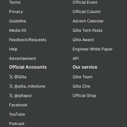
Terms
Official Event
Privacy
Official Column
Guideline
Advent Calendar
Media Kit
Qiita Tech Festa
Feedback/Requests
Qiita Award
Help
Engineer White Paper
Advertisement
API
Official Accounts
Our service
@Qiita
Qiita Team
@qiita_milestone
Qiita Zine
@qiitapoi
Official Shop
Facebook
YouTube
Podcast