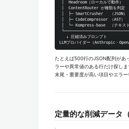
 │  Headroom（ローカルで動作）   
 │  ContentRouter が種類を判定  
 │  ├─ SmartCrusher   （JSON） 
 │  ├─ CodeCompressor （AST）  
 │  └─ Kompress-base  （テキスト
 └─────────────────────────────
   ↓ 圧縮済みプロンプト

たとえば500行のJSON配列が
ラーや異常値のある行だけ探しますよね
末尾・重要度が高い項目やエラー
定量的な削減データ