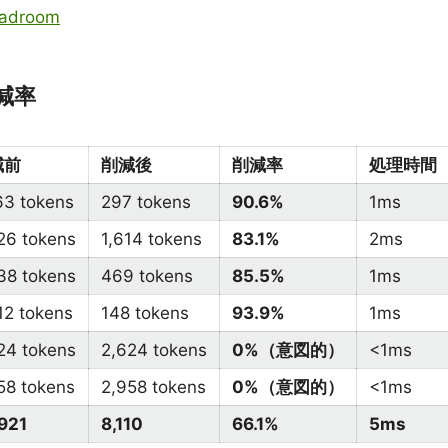
eadroom
減率
減前
削減後
削減率
処理時間
63 tokens
297 tokens
90.6%
1ms
26 tokens
1,614 tokens
83.1%
2ms
38 tokens
469 tokens
85.5%
1ms
12 tokens
148 tokens
93.9%
1ms
24 tokens
2,624 tokens
0%（意図的）
<1ms
58 tokens
2,958 tokens
0%（意図的）
<1ms
921
8,110
66.1%
5ms