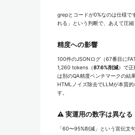
grepとコードが0%なのは仕様
れる」という判断で、あえて圧縮
精度への影響
100件のJSONログ（67番目にFA
1,260 tokens（
87.6%削減
）で正
は別のQA精度ベンチマークの結
HTMLノイズ除去でLLMが本
す。
⚠️ 実運用の数字は異な
「60〜95%削減」という宣伝