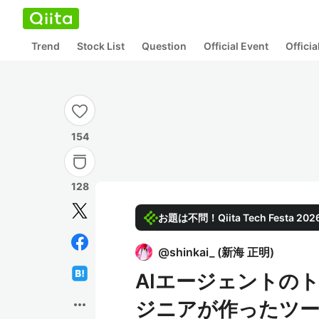
Trend
Stock List
Question
Official Event
Offici
154
128
お題は不問！Qiita Tech Festa 
@
shinkai_
(
新海 正明
)
AIエージェントのト
more_horiz
ジニアが作ったツール