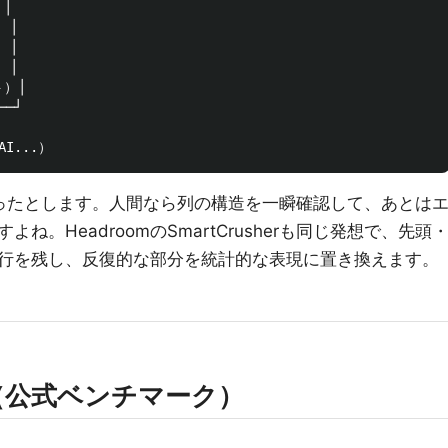
│

 │

 │

 │

）│

─┘

あったとします。人間なら列の構造を一瞬確認して、あとは
。HeadroomのSmartCrusherも同じ発想で、先頭
行を残し、反復的な部分を統計的な表現に置き換えます。
（公式ベンチマーク）