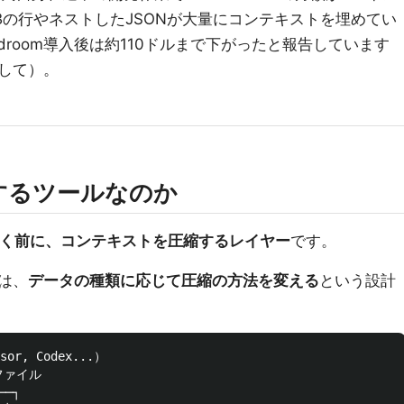
Bの行やネストしたJSONが大量にコンテキストを埋めてい
droom導入後は約110ドルまで下がったと報告しています
して）。
をするツールなのか
届く前に、コンテキストを圧縮するレイヤー
です。
は、
データの種類に応じて圧縮の方法を変える
という設計
or, Codex...）

ァイル

─┐
