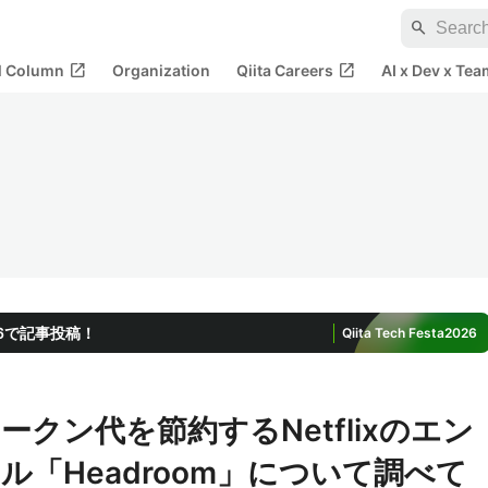
search
open_in_new
open_in_new
al Column
Organization
Qiita Careers
AI x Dev x Tea
2026で記事投稿！
Qiita Tech Festa
2026
ークン代を節約するNetflixのエン
「Headroom」について調べて