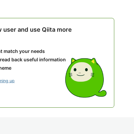
w user and use Qiita more
hat match your needs
 read back useful information
theme
gning up