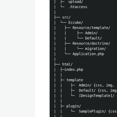
|  ├─  upload/

|  └─  .htaccess

|

├── src/ 

|  └── Eccube/

|    ├── Resource/template/ 

|    |     ├── Admin/

|    |     └── Default/

|    ├── Resource/doctrine/ 

|    |     └── migration/

|    └── Application.php

|

├── html/

|  ├─index.php

|  |   

|  ├─ template

|  |    ├─  Admin/ {css, img, j
|  |    ├─  Default/ {css, img,
|  |    └─  [DesignTemplate]/ 
|  |   

|  ├─ plugin/

|  |    └─  SamplePlugin/ {css
|  |   
