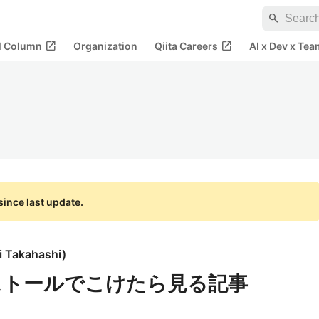
search
open_in_new
open_in_new
al Column
Organization
Qiita Careers
AI x Dev x Tea
ince last update.
i Takahashi
)
ンストールでこけたら見る記事