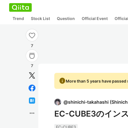
Trend
Stock List
Question
Official Event
Offici
7
7
info
More than 5 years have passed s
@
shinichi-takahashi
(
Shinich
EC-CUBE3のイ
more_horiz
EC-CUBE3