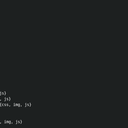
s}  

 js}  

{css, img, js} 

, img, js} 
