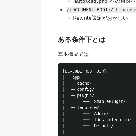
への相対パ
autoload.php
/{DOCUMENT_ROOT}/.htacces
Rewrite設定がおかしい
ある条件下とは
基本構成では、
[EC-CUBE ROOT DIR] 

├───app

|  ├─ cache/ 

|  ├─ config/

|  ├─ plugin/

|  |    └──  SmaplePlugin/

|  ├─ template/

|  |    ├──  Admin/ 

|  |    ├──  [DesignTemplate] 

|  |    └──  Default/

|  |
