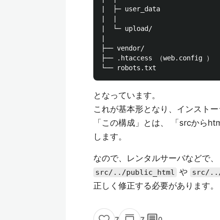
|  ├─ user_data

|  |   

|  └─ upload/

|

├── vendor/

├── .htaccess （web.config ）

となっています。
これが基本形となり、インストー
「この構成」とは、 「srcからht
します。
なので、レンタルサーバなどで、
や
src/../public_html
src/..
正しく修正する必要があります。
comment
7
0
7