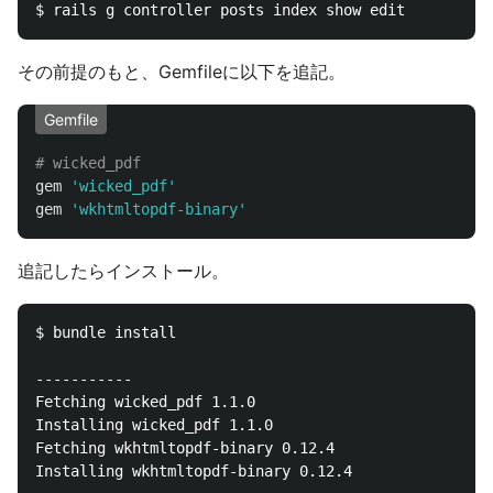
その前提のもと、Gemfileに以下を追記。
Gemfile
# wicked_pdf
gem
'wicked_pdf'
gem
'wkhtmltopdf-binary'
追記したらインストール。
$ bundle install

-----------

Fetching wicked_pdf 1.1.0

Installing wicked_pdf 1.1.0

Fetching wkhtmltopdf-binary 0.12.4

Installing wkhtmltopdf-binary 0.12.4
