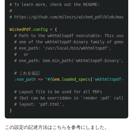
# To learn more, check out the README:
#
# https://github.com/mileszs/wicked_pdf/blob/master/
WickedPdf
.
config
=
{
# Path to the wkhtmltopdf executable: This usually
# one of the wkhtmltopdf-binary family of gems.
# exe_path: '/usr/local/bin/wkhtmltopdf',
#   or
# exe_path: Gem.bin_path('wkhtmltopdf-binary', 'wk
# これを追記
:exe_path
=>
"
#{
Gem
.
loaded_specs
[
'wkhtmltopdf-bina
# Layout file to be used for all PDFs
# (but can be overridden in `render :pdf` calls)
# layout: 'pdf.html',
}
この設定の記述方法はこちらを参考にしました。