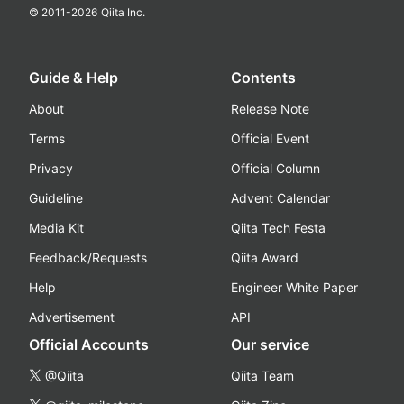
© 2011-
2026
Qiita Inc.
Guide & Help
Contents
About
Release Note
Terms
Official Event
Privacy
Official Column
Guideline
Advent Calendar
Media Kit
Qiita Tech Festa
Feedback/Requests
Qiita Award
Help
Engineer White Paper
Advertisement
API
Official Accounts
Our service
@Qiita
Qiita Team