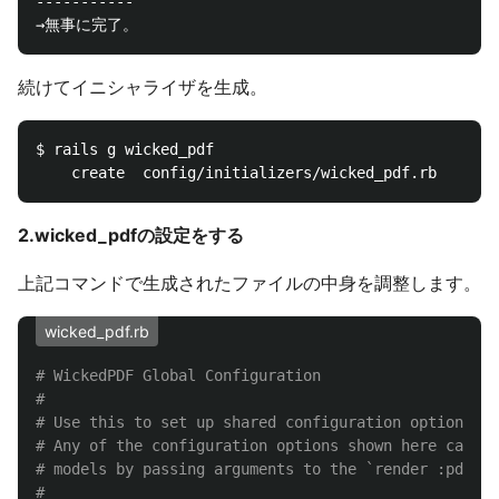
-----------

続けてイニシャライザを生成。
$ rails g wicked_pdf

2.wicked_pdfの設定をする
上記コマンドで生成されたファイルの中身を調整します。
wicked_pdf.rb
# WickedPDF Global Configuration
#
# Use this to set up shared configuration options fo
# Any of the configuration options shown here can al
# models by passing arguments to the `render :pdf` c
#