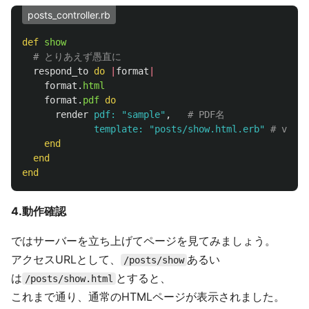
posts_controller.rb
def
show
# とりあえず愚直に
respond_to
do
|
format
|
format
.
html
format
.
pdf
do
render
pdf: 
"sample"
,
# PDF名
template: 
"posts/show.html.erb"
# vie
end
end
end
4.動作確認
ではサーバーを立ち上げてページを見てみましょう。
アクセスURLとして、
あるい
/posts/show
は
とすると、
/posts/show.html
これまで通り、通常のHTMLページが表示されました。