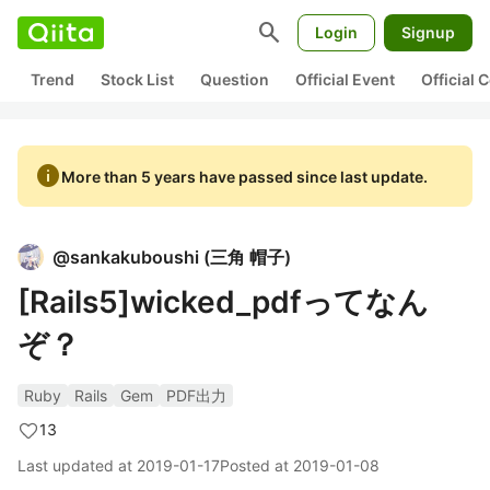
search
Login
Signup
Trend
Stock List
Question
Official Event
Official
info
More than 5 years have passed since last update.
@
sankakuboushi
(
三角 帽子
)
[Rails5]wicked_pdfってなん
ぞ？
Ruby
Rails
Gem
PDF出力
13
Last updated at
2019-01-17
Posted at
2019-01-08