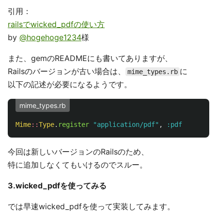
引用：
railsでwicked_pdfの使い方
by
@hogehoge1234
様
また、gemのREADMEにも書いてありますが、
Railsのバージョンが古い場合は、
に
mime_types.rb
以下の記述が必要になるようです。
mime_types.rb
Mime
::
Type
.
register
"application/pdf"
,
:pdf
今回は新しいバージョンのRailsのため、
特に追加しなくてもいけるのでスルー。
3.wicked_pdfを使ってみる
では早速wicked_pdfを使って実装してみます。