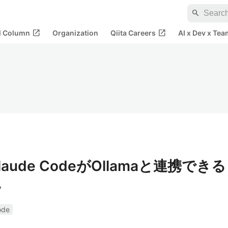
search
open_in_new
open_in_new
al Column
Organization
Qiita Careers
AI x Dev x Tea
Claude CodeがOllamaと連携できる
い
ode