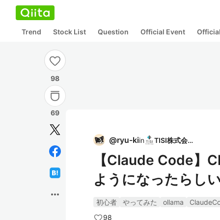
Trend
Stock List
Question
Official Event
Offici
98
69
@
ryu-ki
in
TISI株式会社
【Claude Code】
ようになったらし
more_horiz
初心者
やってみた
ollama
ClaudeC
98