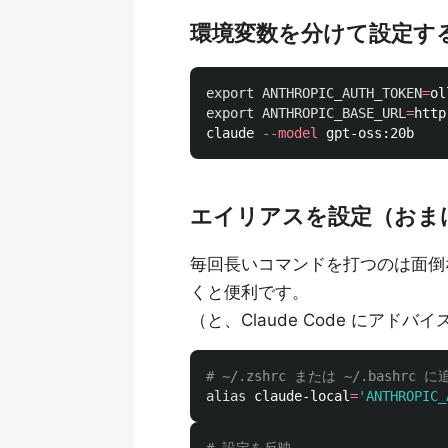
環境変数を分けて設定す
export 
ANTHROPIC_AUTH_TOKEN
=
export 
ANTHROPIC_BASE_URL
=
http
claude 
--model
エイリアスを設定（おま
毎回長いコマンドを打つのは面倒
くと便利です。
（と、Claude Code にアド
# ~/.zshrc または ~/.bashrc に
alias 
claude-local
=
'ANTHROPIC_