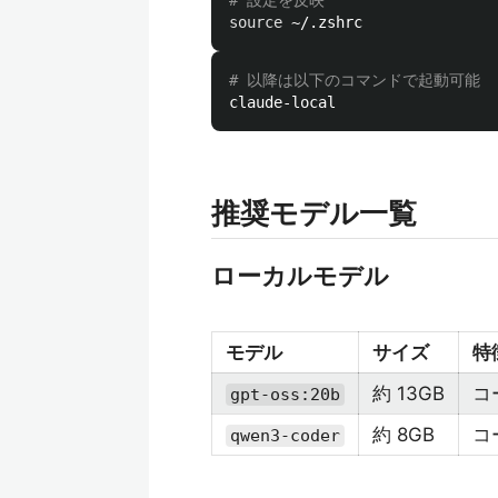
# 設定を反映
source
# 以降は以下のコマンドで起動可能
推奨モデル一覧
ローカルモデル
モデル
サイズ
特
約 13GB
コ
gpt-oss:20b
約 8GB
コ
qwen3-coder