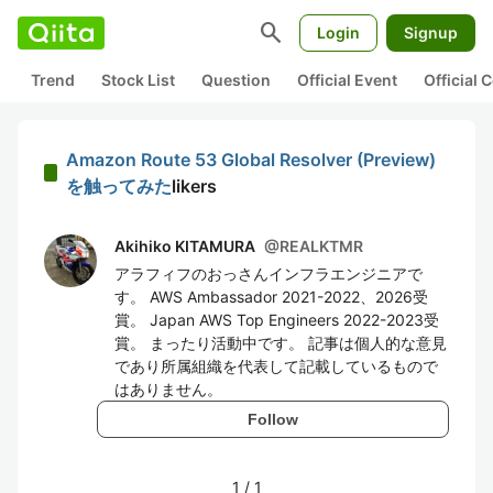
search
Login
Signup
Trend
Stock List
Question
Official Event
Official
Amazon Route 53 Global Resolver (Preview)
を触ってみた
likers
Akihiko KITAMURA
@
REALKTMR
アラフィフのおっさんインフラエンジニアで
す。 AWS Ambassador 2021-2022、2026受
賞。 Japan AWS Top Engineers 2022-2023受
賞。 まったり活動中です。 記事は個人的な意見
であり所属組織を代表して記載しているもので
はありません。
Follow
1
/
1