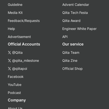
Guideline
Advent Calendar
Media Kit
Qiita Tech Festa
Feedback/Requests
Qiita Award
Help
Engineer White Paper
Advertisement
API
Official Accounts
Our service
@Qiita
Qiita Team
@qiita_milestone
Qiita Zine
@qiitapoi
Official Shop
Facebook
YouTube
Podcast
Company
About Us