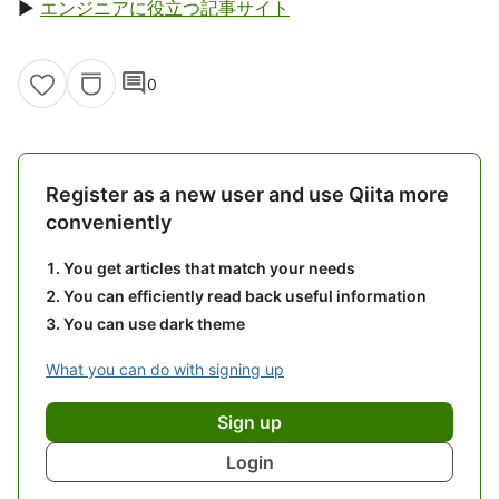
▶
エンジニアに役立つ記事サイト
comment
0
Register as a new user and use Qiita more
conveniently
You get articles that match your needs
You can efficiently read back useful information
You can use dark theme
What you can do with signing up
Sign up
Login