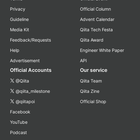
Privacy
Official Column
Guideline
Advent Calendar
Media Kit
Qiita Tech Festa
Feedback/Requests
Qiita Award
Help
Engineer White Paper
Advertisement
API
Official Accounts
Our service
@Qiita
Qiita Team
@qiita_milestone
Qiita Zine
@qiitapoi
Official Shop
Facebook
YouTube
Podcast