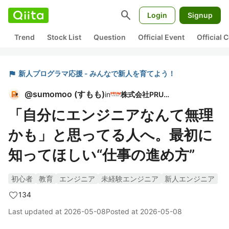
search
Login
Signup
Trend
Stock List
Question
Official Event
Official
flag
新人プログラマ応援 - みんなで新人を育てよう！
@
sumomoo
(
すもも
)
in
株式会社PRUM
「自分にエンジニアなんて無理
かも」と思ってる人へ。最初に
知ってほしい“仕事の進め方”
初心者
教育
エンジニア
未経験エンジニア
新人エンジニア
134
Last updated at
2026-05-08
Posted at
2026-05-08