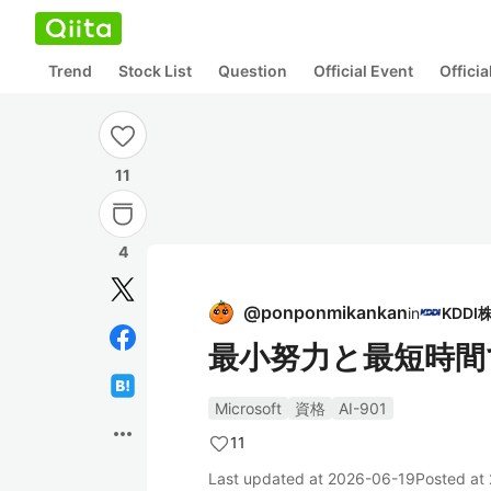
Trend
Stock List
Question
Official Event
Offici
11
4
@
ponponmikankan
in
最小努力と最短時間で
Microsoft
資格
AI-901
more_horiz
11
Last updated at
2026-06-19
Posted at