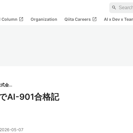
search
open_in_new
open_in_new
al Column
Organization
Qiita Careers
AI x Dev x Tea
KDDI株式会社
AI-901合格記
2026-05-07