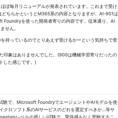
t試験もほぼ毎月リニューアルが発表されています。これまで受け
-731はどちらかというとM365系の内容となりますが、AI-901は
soft Foundryを使った開発者寄りの内容です。従来通り、AI
きません。
00を持っているのでとりあえず受けるかーという気持ちで受
た印象はありませんでした。(900は機械学習寄りだったの
トした感じです。)
たる試験で、Microsoft FoundryでエージェントやAIモデルを使
イクロソフト系のAIサービスのどれを選定すべきか…等サ
mentalsレベルの易しい試験で、緊張感もなく受験するこ