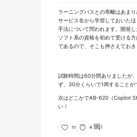
ラーニングパスとの乖離はあまり
サービス名から学習しておいたほ
手法について問われます。開発し
ソフト系の資格を初めて受ける方
であるので、そこも押さえておき
試験時間は60分間ありましたが
ず、30分くらいで1周することが
次はどこかでAB-620（Copil
い！
comment
4
1
11