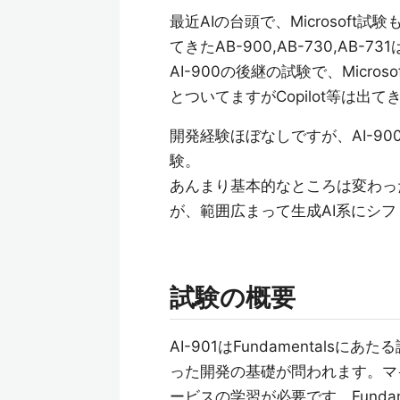
最近AIの台頭で、Microsof
てきたAB-900,AB-730,AB
AI-900の後継の試験で、Micro
とついてますがCopilot等は出て
開発経験ほぼなしですが、AI-9
験。
あんまり基本的なところは変わっ
が、範囲広まって生成AI系にシフ
試験の概要
AI-901はFundamentalsにあ
った開発の基礎が問われます。マ
ービスの学習が必要です。Funda