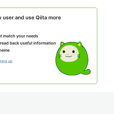
w user and use Qiita more
hat match your needs
 read back useful information
theme
gning up