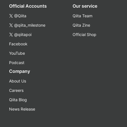
Official Accounts
Our service
@Qiita
Qiita Team
@qiita_milestone
Qiita Zine
@qiitapoi
Official Shop
Facebook
YouTube
Podcast
Company
About Us
Careers
Qiita Blog
News Release