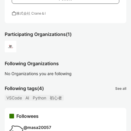
work
株式会社 Crane＆I
Participating Organizations
(1)
Following Organizations
No Organizations you are following
Following tags
(4)
See all
VSCode
AI
Python
初心者
Followees
@
masa20057