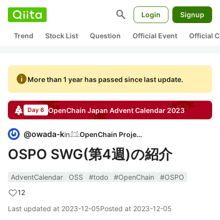
search
Login
Signup
Trend
Stock List
Question
Official Event
Official
info
More than 1 year has passed since last update.
OpenChain Japan
Advent Calendar
2023
Day 6
@
owada-k
in
OpenChain Project
OSPO SWG(第4週)の紹介
AdventCalendar
OSS
#todo
#OpenChain
#OSPO
12
Last updated at
2023-12-05
Posted at
2023-12-05