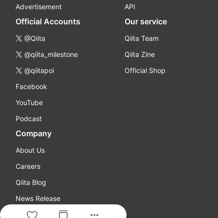
Advertisement
API
Official Accounts
Our service
@Qiita
Qiita Team
@qiita_milestone
Qiita Zine
@qiitapoi
Official Shop
Facebook
YouTube
Podcast
Company
About Us
Careers
Qiita Blog
News Release
more_horiz