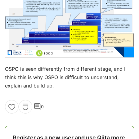
OSPO is seen differently from different stage, and I
think this is why OSPO is difficult to understand,
explain and build up.
comment
0
Register as a new user and use Qiita more