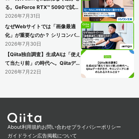
る。GeForce RTX™ 5090で試し
たコーディングと＆画像生成のリ
2026年7月31日
アルと「クラウドとの賢い分担」
なぜWebサイトでは「画像最適
化」が重要なのか？ シリコンバレ
ーからImgixが届ける、攻めのUX
2026年7月30日
戦略
【Qiita独自調査】生成AIは「使え
て当たり前」の時代へ。Qiitaデー
タが示す、今エンジニアに求めら
2026年7月22日
れるスキルとは？
About
利用規約
お問い合わせ
プライバシーポリシー
ガイドライン
広告掲載について