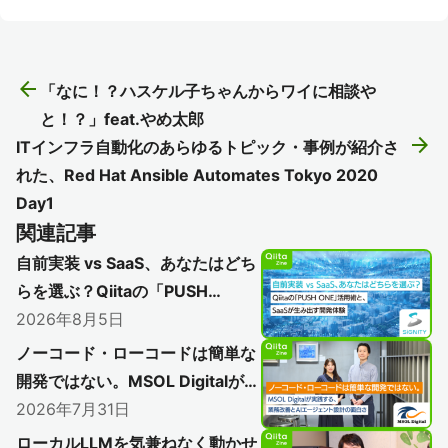
arrow_back
「なに！？ハスケル子ちゃんからワイに相談や
と！？」feat.やめ太郎
arrow_forward
ITインフラ自動化のあらゆるトピック・事例が紹介さ
れた、Red Hat Ansible Automates Tokyo 2020
Day1
関連記事
自前実装 vs SaaS、あなたはどち
らを選ぶ？Qiitaの「PUSH
ONE」活用術と、SaaSが生み出
2026年8月5日
す開発体験
ノーコード・ローコードは簡単な
開発ではない。MSOL Digitalが実
践する、業務改善とAIエージェン
2026年7月31日
ト設計の面白さ
ローカルLLMを気兼ねなく動かせ