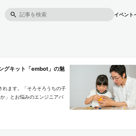
search
イベント
グキット「embot」の魅
化されます。「そろそろうちの子
いか」とお悩みのエンジニアパ