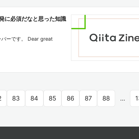
が開発に必須だなと思った知識
バーです。 Dear great
2
83
84
85
86
87
88
…
1