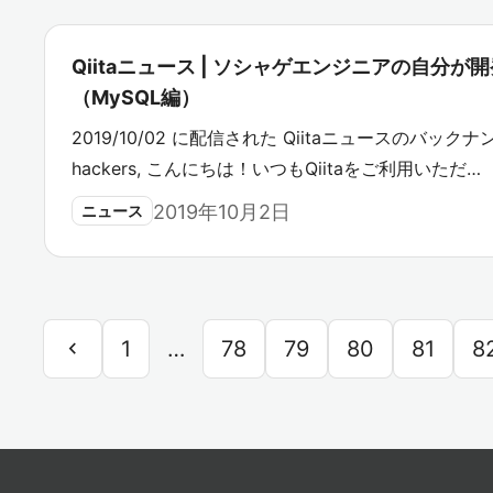
Qiitaニュース | ソシャゲエンジニアの自分
（MySQL編）
2019/10/02 に配信された Qiitaニュースのバックナン
hackers, こんにちは！いつもQiitaをご利用いただ…
2019年10月2日
ニュース
chevron_left
1
…
78
79
80
81
8
前
へ