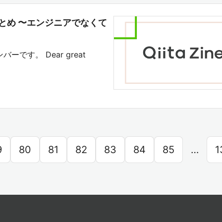
い方まとめ 〜エンジニアでなくて
バーです。 Dear great
9
80
81
82
83
84
85
…
1