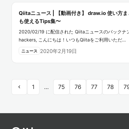
Qiitaニュース | 【動画付き】 draw.io 使
も使えるTips集〜
2020/02/19 に配信された Qiitaニュースのバックナン
hackers, こんにちは！いつもQiitaをご利用いただ…
2020年2月19日
ニュース
chevron_left
1
…
75
76
77
78
7
前
へ