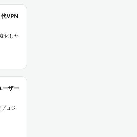
代VPN
が変化した
回ユーザー
型プロジ