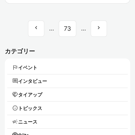
chevron_left
chevron_right
前
…
…
次
73
へ
へ
カテゴリー
flag
イベント
comment
インタビュー
handshake
タイアップ
info
トピックス
campaign
ニュース