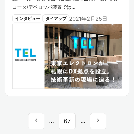
コータ/デベロッパ装置では…
2021年2月25日
インタビュー
タイアップ
chevron_left
chevron_right
前
…
…
次
67
へ
へ