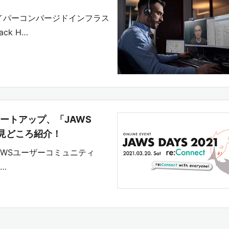
したハイパーコンバージドインフラス
ck H…
ミートアップ、「JAWS
による見どころ紹介！
eも、AWSユーザーコミュニティ
1…