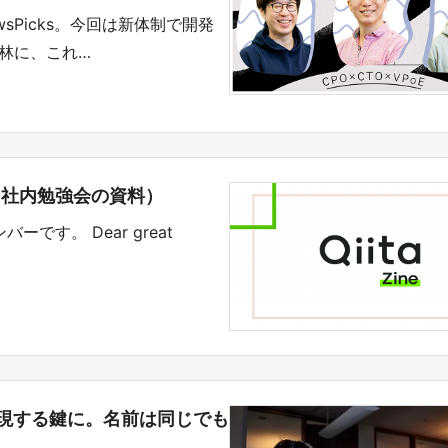
ewsPicks。今回は新体制で開発
の林に、これ…
礎（社内勉強会の資料）
バーです。 Dear great
現する鍵に。名前は同じでも