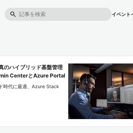
search
イベント
真のハイブリッド基盤管理
enterとAzure Portal
ッド時代に最適、Azure Stack