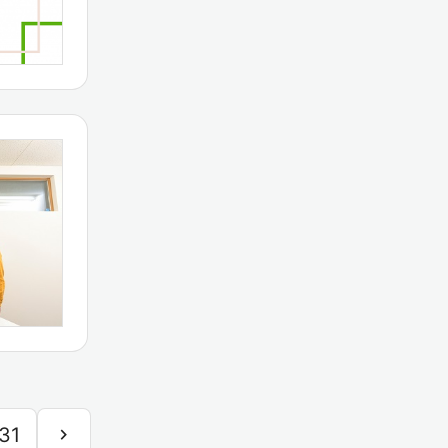
31
chevron_right
次