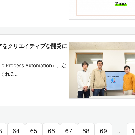
ニアをクリエイティブな開発に
rocess Automation）。定
くれる…
3
64
65
66
67
68
69
…
1