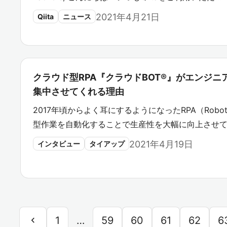
2021年4月21日
Qiita
ニュース
クラウド型RPA『クラウドBOT®』がエンジ
集中させてくれる理由
2017年頃からよく耳にするようになったRPA（Robotic P
型作業を自動化することで生産性を大幅に向上させて
2021年4月19日
インタビュー
タイアップ
chevron_left
1
…
59
60
61
62
6
前