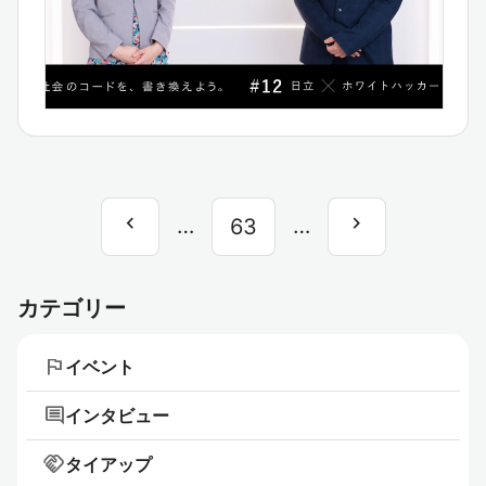
chevron_left
chevron_right
前
…
…
次
63
へ
へ
カテゴリー
flag
イベント
comment
インタビュー
handshake
タイアップ