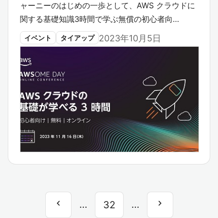
ャーニーのはじめの一歩として、AWS クラウドに
関する基礎知識3時間で学ぶ無償の初心者向…
2023年10月5日
イベント
タイアップ
chevron_left
chevron_right
前
…
…
次
32