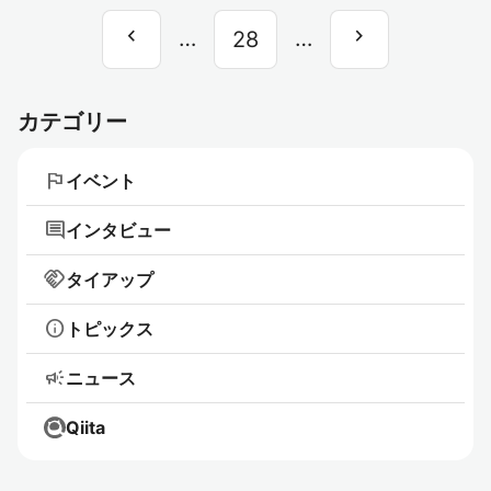
chevron_left
chevron_right
前
…
…
次
28
へ
へ
カテゴリー
flag
イベント
comment
インタビュー
handshake
タイアップ
info
トピックス
campaign
ニュース
Qiita