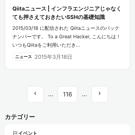
Qiitaニュース | インフラエンジニアじゃなく
ても押さえておきたいSSHの基礎知識
2015/03/18 に配信された Qiitaニュースのバック
ナンバーです。 To a Great Hacker, こんにちは！
いつもQiitaをご利用いただき…
2015年3月18日
ニュース
chevron_left
chevron_right
前
…
…
次
116
へ
へ
カテゴリー
flag
イベント