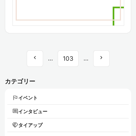
chevron_left
chevron_right
前
…
…
次
103
へ
へ
カテゴリー
flag
イベント
comment
インタビュー
handshake
タイアップ