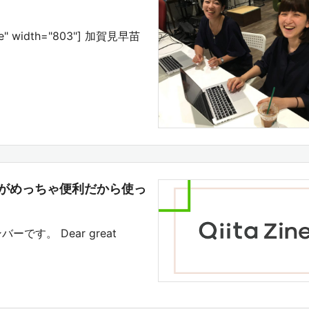
none" width="803"] 加賀見早苗
cetsがめっちゃ便利だから使っ
バーです。 Dear great