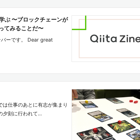
とで学ぶ 〜ブロックチェーンが
ってみることだ〜
バーです。 Dear great
tsでは仕事のあとに有志が集まり
sの夕刻に行われて…