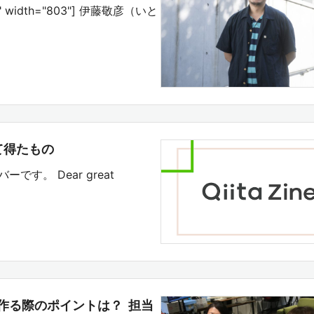
none" width="803"] 伊藤敬彦（いと
って得たもの
ーです。 Dear great
作る際のポイントは？ 担当