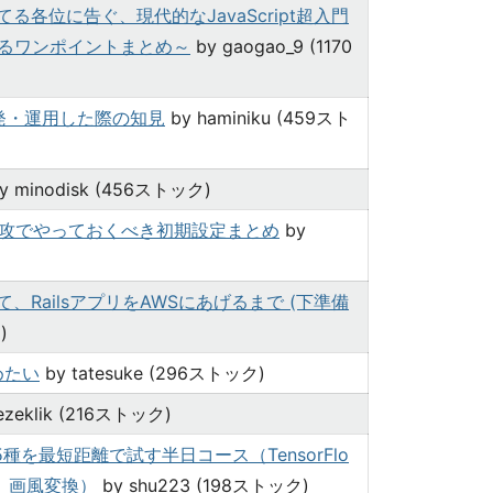
いてる各位に告ぐ、現代的なJavaScript超入門
出来るワンポイントまとめ～
by gaogao_9 (1170
開発・運用した際の知見
by haminiku (459スト
y minodisk (456ストック)
速攻でやっておくべき初期設定まとめ
by
、RailsアプリをAWSにあげるまで (下準備
)
めたい
by tatesuke (296ストック)
ezeklik (216ストック)
を最短距離で試す半日コース（TensorFlo
am、 画風変換）
by shu223 (198ストック)