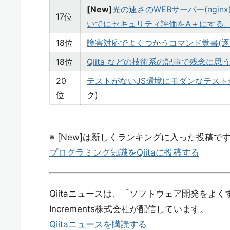
[New]
光の速さのWEBサーバー(nginx)を
17位
いでにセキュリティ評価をA＋にする
18位
障害対応でよくつかうコマンド覚書(逐
18位
Qiita などの技術系の記事で残念に思
20
テストがないJS環境にモダンなテス
位
ク)
※ [New]は新しくランキングに入った投稿で
プログラミング知識をQiitaに投稿する
Qiitaニュースは、「ソフトウェア開発をよ
Increments株式会社が配信しています。
Qiitaニュースを購読する