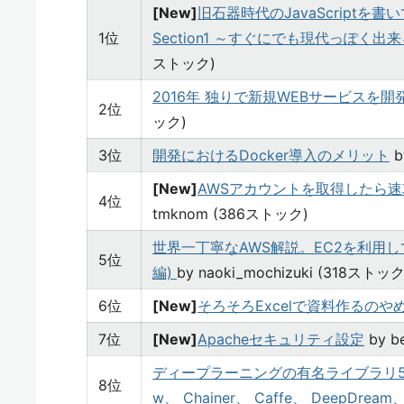
[New]
旧石器時代のJavaScriptを書
1位
Section1 ～すぐにでも現代っぽく
ストック)
2016年 独りで新規WEBサービスを
2位
ック)
3位
開発におけるDocker導入のメリット
b
[New]
AWSアカウントを取得したら
4位
tmknom (386ストック)
世界一丁寧なAWS解説。EC2を利用して
5位
編)
by naoki_mochizuki (318ストック
6位
[New]
そろそろExcelで資料作るのや
7位
[New]
Apacheセキュリティ設定
by b
ディープラーニングの有名ライブラリ5種
8位
w、 Chainer、 Caffe、 DeepDre