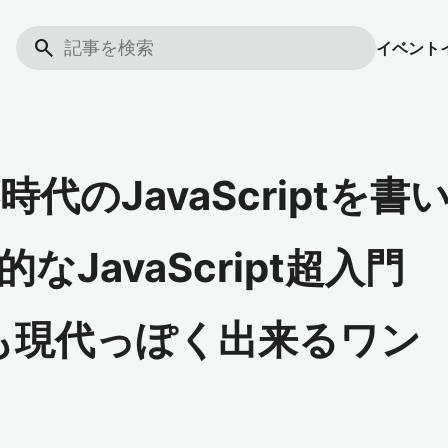
search
イベント
器時代のJavaScriptを書
JavaScript超入門
にでも現代っぽく出来るワン