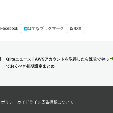
rss_feed
RSS
Facebook
はてなブックマーク
arrow_fo
開
Qiitaニュース | AWSアカウントを取得したら速攻でやっ
ておくべき初期設定まとめ
ーポリシー
ガイドライン
広告掲載について