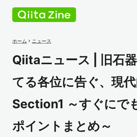
ホーム
chevron_right
ニュース
Qiitaニュース | 旧石
てる各位に告ぐ、現代的な
Section1 ～すぐ
ポイントまとめ～