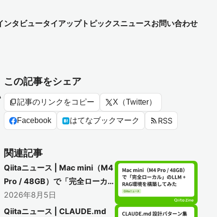
インタビュー
タイアップ
トピックス
ニュース
お問い合わせ
この記事をシェア
い
content_copy
記事のリンクをコピー
X（Twitter）
rss_feed
RSS
Facebook
はてなブックマーク
関連記事
Qiitaニュース | Mac mini（M4
Pro / 48GB）で「完全ローカ
ル」のLLM + RAG環境を構築
2026年8月5日
してみた
Qiitaニュース | CLAUDE.md