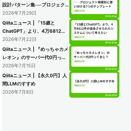
設計パターン集──プロジェク
ト規模別に使い分ける7つのテ
2026年7月29日
ンプレート
Qiitaニュース | 「15歳と
ChatGPT」より、4万6812件
が退会させられたシステムにつ
2026年7月22日
いて考えたい
Qiitaニュース | 『めっちゃカメ
レオン』のサーバー代0円って
まじ？
2026年7月15日
Qiitaニュース | 【永久0円】人
間LLMのすすめ
2026年7月8日