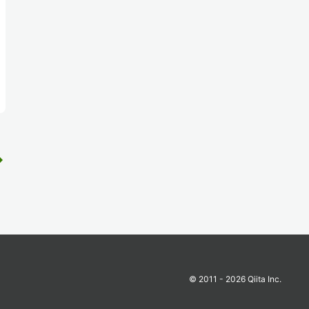
rward
© 2011 - 2026 Qiita Inc.