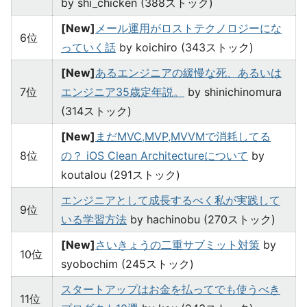
by shi_chicken (388ストック)
[New]
メール運用がロストテクノロジーにな
6位
っていく話
by koichiro (343ストック)
[New]
あるエンジニアの緩慢な死、あるいは
7位
エンジニア35歳定年説。
by shinichinomura
(314ストック)
[New]
まだMVC,MVP,MVVMで消耗してる
8位
の？ iOS Clean Architectureについて
by
koutalou (291ストック)
エンジニアとして成長するべく私が実践して
9位
いる学習方法
by hachinobu (270ストック)
[New]
さいきょうの二重サブミット対策
by
10位
syobochim (245ストック)
スタートアップはお金を払ってでも使うべき
11位