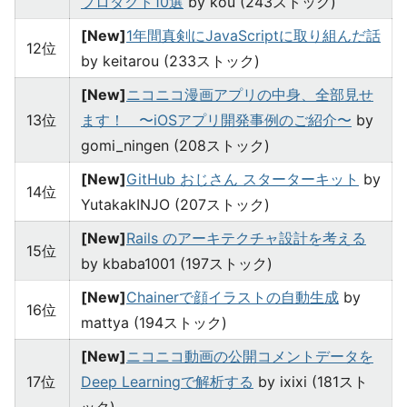
プロダクト10選
by kou (243ストック)
[New]
1年間真剣にJavaScriptに取り組んだ話
12位
by keitarou (233ストック)
[New]
ニコニコ漫画アプリの中身、全部見せ
13位
ます！ 〜iOSアプリ開発事例のご紹介〜
by
gomi_ningen (208ストック)
[New]
GitHub おじさん スターターキット
by
14位
YutakakINJO (207ストック)
[New]
Rails のアーキテクチャ設計を考える
15位
by kbaba1001 (197ストック)
[New]
Chainerで顔イラストの自動生成
by
16位
mattya (194ストック)
[New]
ニコニコ動画の公開コメントデータを
17位
Deep Learningで解析する
by ixixi (181スト