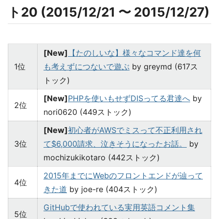
ト20 (2015/12/21 〜 2015/12/27)
[New]
【たのしいな】様々なコマンド達を何
1位
も考えずにつないで遊ぶ
by greymd (617ス
トック)
[New]
PHPを使いもせずDISってる君達へ
by
2位
nori0620 (449ストック)
[New]
初心者がAWSでミスって不正利用され
3位
て$6,000請求、泣きそうになったお話。
by
mochizukikotaro (442ストック)
2015年までにWebのフロントエンドが辿って
4位
きた道
by joe-re (404ストック)
GitHubで使われている実用英語コメント集
5位