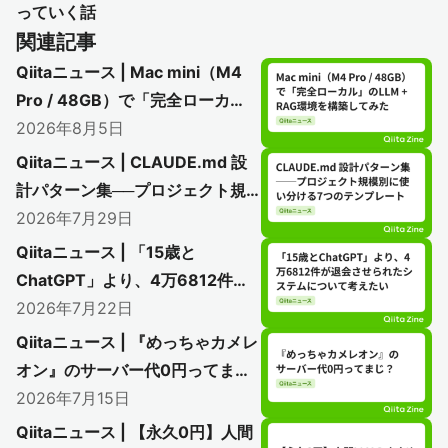
っていく話
関連記事
Qiitaニュース | Mac mini（M4
Pro / 48GB）で「完全ローカ
ル」のLLM + RAG環境を構築し
2026年8月5日
てみた
Qiitaニュース | CLAUDE.md 設
計パターン集──プロジェクト規
模別に使い分ける7つのテンプレ
2026年7月29日
ート
Qiitaニュース | 「15歳と
ChatGPT」より、4万6812件が
退会させられたシステムについて
2026年7月22日
考えたい
Qiitaニュース | 『めっちゃカメレ
オン』のサーバー代0円ってま
じ？
2026年7月15日
Qiitaニュース | 【永久0円】人間