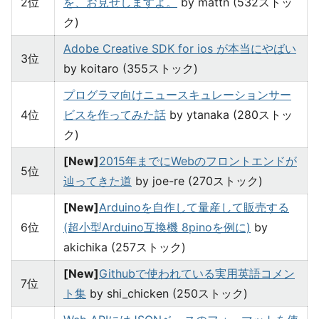
2位
を、お見せしますよ。
by mattn (532ストッ
ク)
Adobe Creative SDK for ios が本当にやばい
3位
by koitaro (355ストック)
プログラマ向けニュースキュレーションサー
4位
ビスを作ってみた話
by ytanaka (280ストッ
ク)
[New]
2015年までにWebのフロントエンドが
5位
辿ってきた道
by joe-re (270ストック)
[New]
Arduinoを自作して量産して販売する
6位
(超小型Arduino互換機 8pinoを例に)
by
akichika (257ストック)
[New]
Githubで使われている実用英語コメン
7位
ト集
by shi_chicken (250ストック)