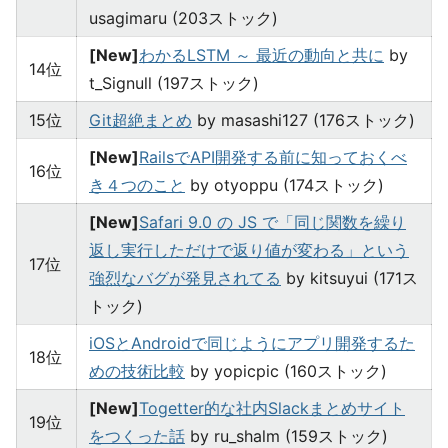
usagimaru (203ストック)
[New]
わかるLSTM ～ 最近の動向と共に
by
14位
t_Signull (197ストック)
15位
Git超絶まとめ
by masashi127 (176ストック)
[New]
RailsでAPI開発する前に知っておくべ
16位
き４つのこと
by otyoppu (174ストック)
[New]
Safari 9.0 の JS で「同じ関数を繰り
返し実行しただけで返り値が変わる」という
17位
強烈なバグが発見されてる
by kitsuyui (171ス
トック)
iOSとAndroidで同じようにアプリ開発するた
18位
めの技術比較
by yopicpic (160ストック)
[New]
Togetter的な社内Slackまとめサイト
19位
をつくった話
by ru_shalm (159ストック)