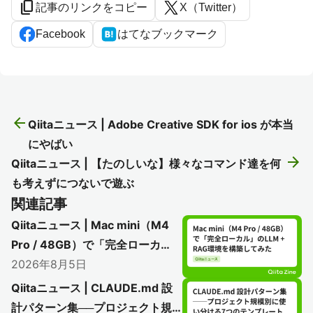
content_copy
記事のリンクをコピー
X（Twitter）
Facebook
はてなブックマーク
arrow_back
Qiitaニュース | Adobe Creative SDK for ios が本当
にやばい
arrow_forward
Qiitaニュース | 【たのしいな】様々なコマンド達を何
も考えずにつないで遊ぶ
関連記事
Qiitaニュース | Mac mini（M4
Pro / 48GB）で「完全ローカ
ル」のLLM + RAG環境を構築し
2026年8月5日
てみた
Qiitaニュース | CLAUDE.md 設
計パターン集──プロジェクト規