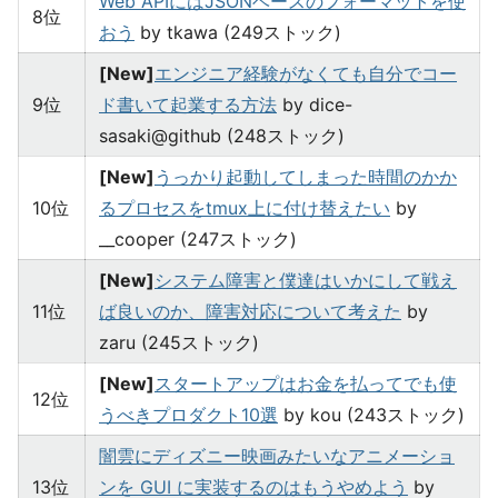
Web APIにはJSONベースのフォーマットを使
8位
おう
by tkawa (249ストック)
[New]
エンジニア経験がなくても自分でコー
9位
ド書いて起業する方法
by dice-
sasaki@github (248ストック)
[New]
うっかり起動してしまった時間のかか
10位
るプロセスをtmux上に付け替えたい
by
__cooper (247ストック)
[New]
システム障害と僕達はいかにして戦え
11位
ば良いのか、障害対応について考えた
by
zaru (245ストック)
[New]
スタートアップはお金を払ってでも使
12位
うべきプロダクト10選
by kou (243ストック)
闇雲にディズニー映画みたいなアニメーショ
13位
ンを GUI に実装するのはもうやめよう
by