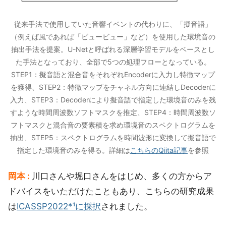
従来手法で使用していた音響イベントの代わりに、「擬音語」
（例えば風であれば「ビュービュー」など）を使用した環境音の
抽出手法を提案。U-Netと呼ばれる深層学習モデルをベースとし
た手法となっており、全部で5つの処理フローとなっている。
STEP1：擬音語と混合音をそれぞれEncoderに入力し特徴マップ
を獲得、STEP2：特徴マップをチャネル方向に連結しDecoderに
入力、STEP3：Decoderにより擬音語で指定した環境音のみを残
すような時間周波数ソフトマスクを推定、STEP4：時間周波数ソ
フトマスクと混合音の要素積を求め環境音のスペクトログラムを
抽出、STEP5：スペクトログラムを時間波形に変換して擬音語で
指定した環境音のみを得る。詳細は
こちらのQiita記事
を参照
岡本 :
川口さんや堀口さんをはじめ、多くの方からア
ドバイスをいただけたこともあり、こちらの研究成果
は
ICASSP2022*¹に採択
されました。