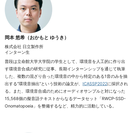
岡本 悠希（おかもと ゆうき）
株式会社 日立製作所
インターン生
普段は立命館大学大学院の学生として、環境音を人工的に作り出
す環境音合成の研究に従事。長期インターンシップを通じて執筆
した、複数の混ざり合った環境音の中から特定のある1音のみを抽
出する“環境音抽出”という技術の論文が、
ICASSP2022
に採択され
る。また、環境音合成のためにオーディオサンプルと対になった
15,568個の擬音語テキストからなるデータセット「RWCP-SSD-
Onomatopoeia」を整備するなど、精力的に活動している。