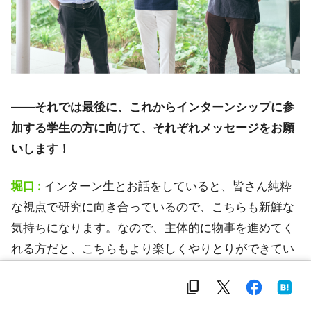
――それでは最後に、これからインターンシップに参
加する学生の方に向けて、それぞれメッセージをお願
いします！
堀口 :
インターン生とお話をしていると、皆さん純粋
な視点で研究に向き合っているので、こちらも新鮮な
気持ちになります。なので、主体的に物事を進めてく
れる方だと、こちらもより楽しくやりとりができてい
いなと思います。
content_copy
川口 :
たしかに、インターン生との会話って楽しいん