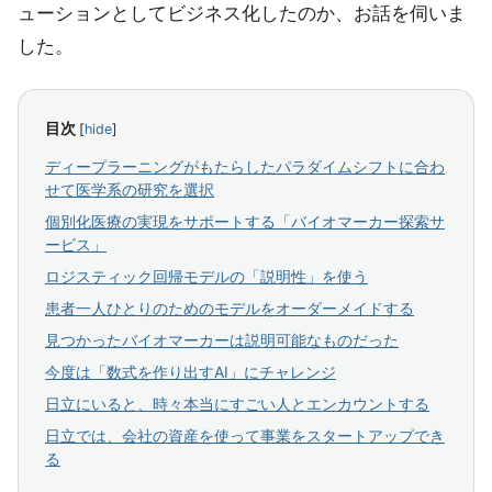
ューションとしてビジネス化したのか、お話を伺いま
した。
目次
[
hide
]
ディープラーニングがもたらしたパラダイムシフトに合わ
せて医学系の研究を選択
個別化医療の実現をサポートする「バイオマーカー探索サ
ービス」
ロジスティック回帰モデルの「説明性」を使う
患者一人ひとりのためのモデルをオーダーメイドする
見つかったバイオマーカーは説明可能なものだった
今度は「数式を作り出すAI」にチャレンジ
日立にいると、時々本当にすごい人とエンカウントする
日立では、会社の資産を使って事業をスタートアップでき
る