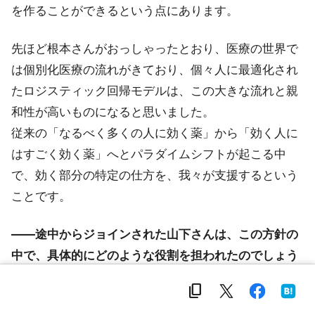
を作ることができるという点にあります。
先ほど根本さんがおっしゃったとおり、医療の世界で
は個別化医療の流れがきており、個々人に最適化され
たロジスティック回帰モデルは、この大きな流れと親
和性が高いものになると思いました。
従来の「なるべく多くの人に効く薬」から「効く人に
はすごく効く薬」へとパラダイムシフトが起こる中
で、効く部分の特定の仕方を、我々が支援するという
ことです。
――途中からジョインされた山下さんは、この方針の
中で、具体的にどのような役割を担われたのでしょう
か？
content_copy
山下 :
私は、どの因子が重要かという、XAI（説明性の