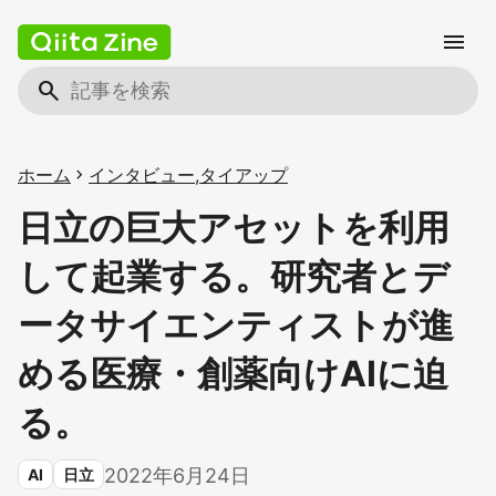
menu
search
ホーム
chevron_right
インタビュー
,
タイアップ
日立の巨大アセットを利用
して起業する。研究者とデ
ータサイエンティストが進
める医療・創薬向けAIに迫
る。
2022年6月24日
AI
日立