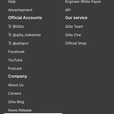
Help
Engineer White Paper
Advertisement
API
Official Accounts
Our service
@Qiita
Qiita Team
@qiita_milestone
Qiita Zine
@qiitapoi
Official Shop
Facebook
YouTube
Podcast
Company
About Us
Careers
Qiita Blog
News Release