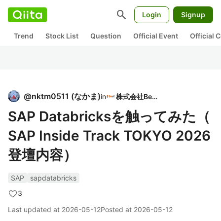
search
Login
Signup
Trend
Stock List
Question
Official Event
Official
@
nktm0511
(
なかま
)
in
株式会社BeeX
SAP Databricksを触ってみた（
SAP Inside Track TOKYO 2026
登壇内容）
SAP
sapdatabricks
3
Last updated at
2026-05-12
Posted at
2026-05-12