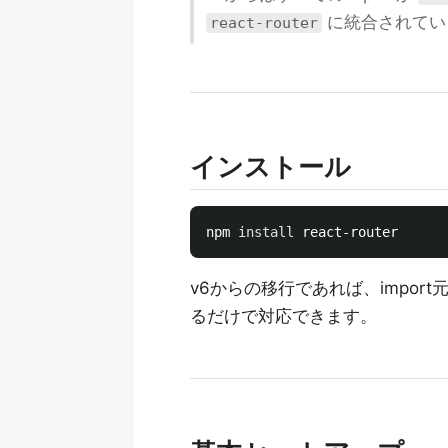
に統合されてい
react-router
インストール
npm 
install 
v6からの移行であれば、import
るだけで対応できます。