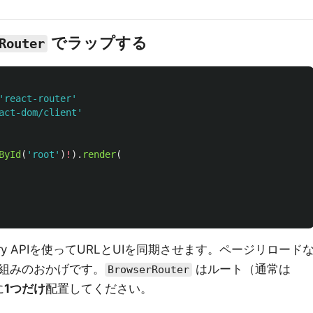
でラップする
Router
'
react-router
'
act-dom/client
'
ById
(
'
root
'
)
!
).
render
(
tory APIを使ってURLとUIを同期させます。ページリロード
仕組みのおかげです。
はルート（通常は
BrowserRouter
に
1つだけ
配置してください。