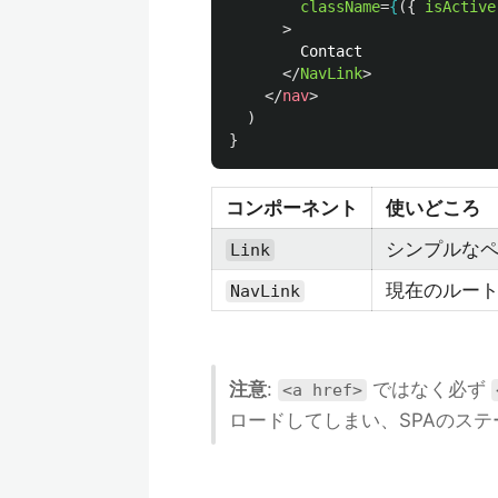
className
=
{
({
isActive
>
        Contact

</
NavLink
>
</
nav
>
)
}
コンポーネント
使いどころ
シンプルな
Link
現在のルー
NavLink
注意
:
ではなく必ず
<a href>
ロードしてしまい、SPAのス