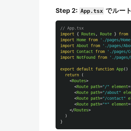
Step 2:
でルー
App.tsx
// App.tsx
import
{
Routes
,
Route
}
from
import
Home
from
'
./pages/Home
import
About
from
'
./pages/Abo
import
Contact
from
'
./pages/C
import
NotFound
from
'
./pages/
export
default
function
App
()
return 
(
<
Routes
>
<
Route
path
=
"/"
element
=
<
Route
path
=
"/about"
ele
<
Route
path
=
"/contact"
e
<
Route
path
=
"*"
element
=
</
Routes
>
)
}