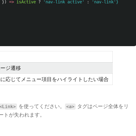
})
=>
isActive
?
'
nav-link active
'
:
'
nav-link
'
}
ページ遷移
トに応じてメニュー項目をハイライトしたい場合
を使ってください。
タグはページ全体をリ
<Link>
<a>
テートが失われます。