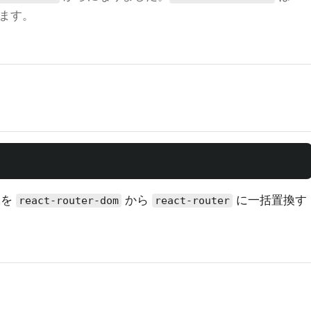
ます。
元を
から
に一括置換す
react-router-dom
react-router