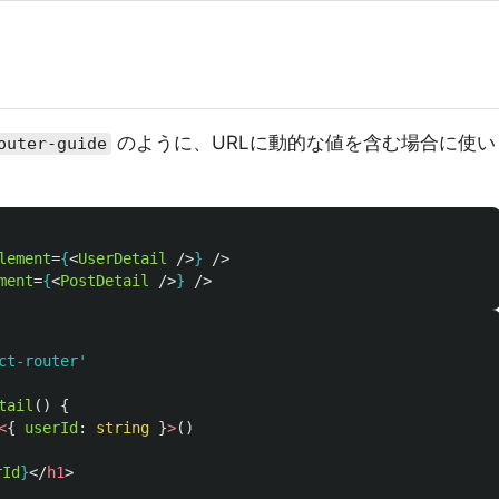
のように、URLに動的な値を含む場合に使い
outer-guide
lement
=
{
<
UserDetail
/>
}
/>
ment
=
{
<
PostDetail
/>
}
/>
ct-router
'
tail
()
{
<
{
userId
:
string
}
>
()
rId
}
</
h1
>