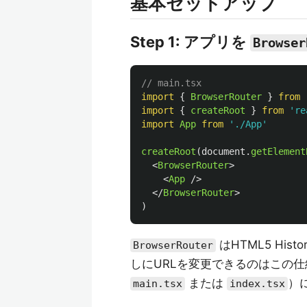
基本セットアップ
Step 1: アプリを
Browser
// main.tsx
import
{
BrowserRouter
}
from
import
{
createRoot
}
from
'
re
import
App
from
'
./App
'
createRoot
(
document
.
getElement
<
BrowserRouter
>
<
App
/>
</
BrowserRouter
>
)
はHTML5 His
BrowserRouter
しにURLを変更できるのはこの
または
）
main.tsx
index.tsx