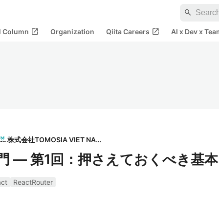
search
open_in_new
open_in_new
al Column
Organization
Qiita Careers
AI x Dev x Tea
株式会社TOMOSIA VIET NAM
 v7 入門 — 第1回：押さえておくべき基本
ct
ReactRouter