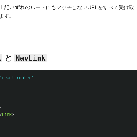
上記いずれのルートにもマッチしないURLをすべて受け取
ます。
と
k
NavLink
'
react-router
'
>
/
Link
>