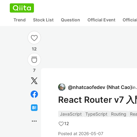
Trend
Stock List
Question
Official Event
Offici
12
7
@
nhatcaofedev
(
Nhat Cao
)
in
React Router
JavaScript
TypeScript
Routing
Rea
more_horiz
12
Posted at
2026-05-07