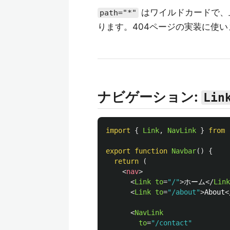
はワイルドカードで、
path="*"
ります。404ページの実装に使い
ナビゲーション:
Lin
import
{
Link
,
NavLink
}
from
export
function
Navbar
()
{
return 
(
<
nav
>
<
Link
to
=
"/"
>
ホーム
</
Link
<
Link
to
=
"/about"
>
About
<
<
NavLink
to
=
"/contact"