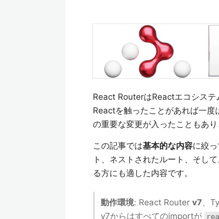
React RouterはReact
Reactを触ったことがあれば一
の重要な変更が入ったこともあり
この記事では
基本的な内容
に絞っ
ト、ネストされたルート、そしてよ
る方にも適した内容です。
動作環境
: React Router
v7
、Ty
v7からはすべてのimportが
re