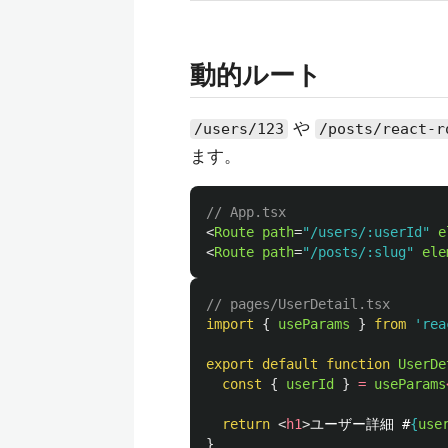
動的ルート
や
/users/123
/posts/react-r
ます。
// App.tsx
<
Route
path
=
"/users/:userId"
e
<
Route
path
=
"/posts/:slug"
ele
// pages/UserDetail.tsx
import
{
useParams
}
from
'
rea
export
default
function
UserDe
const
{
userId
}
=
useParams
return
<
h1
>
ユーザー詳細 #
{
use
}