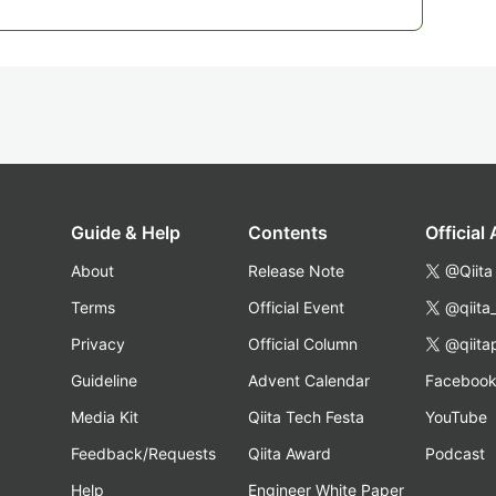
Guide & Help
Contents
Official
About
Release Note
@Qiita
Terms
Official Event
@qiita
Privacy
Official Column
@qiita
Guideline
Advent Calendar
Faceboo
Media Kit
Qiita Tech Festa
YouTube
Feedback/Requests
Qiita Award
Podcast
Help
Engineer White Paper