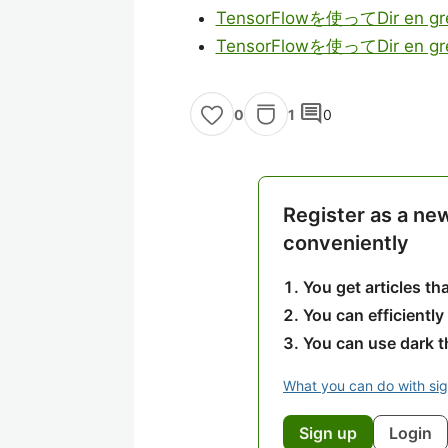
TensorFlowを使ってDir e
TensorFlowを使ってDir 
comment
1
0
0
Register as a ne
conveniently
You get articles t
You can efficiently
You can use dark 
What you can do with si
Sign up
Login