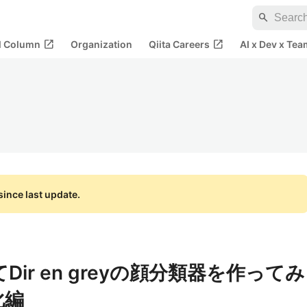
search
open_in_new
open_in_new
al Column
Organization
Qiita Careers
AI x Dev x Tea
ince last update.
ってDir en greyの顔分類器を作ってみ
化編