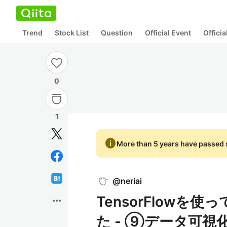
Trend
Stock List
Question
Official Event
Offici
0
1
info
More than 5 years have passed s
@
neriai
TensorFlowを使
more_horiz
た - ⑨データ可視