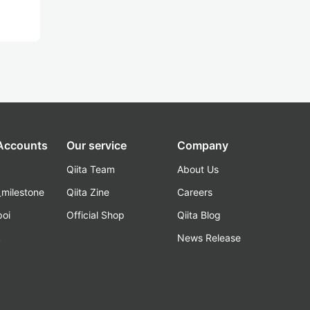
 Accounts
Our service
Company
Qiita Team
About Us
_milestone
Qiita Zine
Careers
poi
Official Shop
Qiita Blog
k
News Release